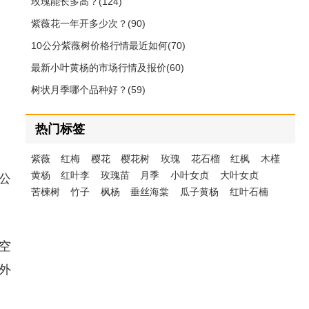
玫瑰能长多高？(124)
紫薇花一年开多少次？(90)
10公分紫薇树价格行情最近如何(70)
最新小叶黄杨的市场行情及报价(60)
树状月季哪个品种好？(59)
热门标签
紫薇
红梅
樱花
樱花树
玫瑰
花石榴
红枫
木槿
黄杨
红叶李
玫瑰苗
月季
小叶女贞
大叶女贞
公
苦楝树
竹子
枫杨
垂丝海棠
瓜子黄杨
红叶石楠
空
外