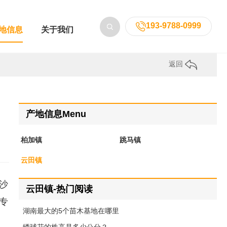
193-9788-0999
地信息
关于我们
返回
产地信息Menu
柏加镇
跳马镇
云田镇
沙
云田镇-热门阅读
专
湖南最大的5个苗木基地在哪里