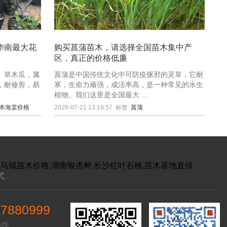
华南最大花
购买菖蒲苗木，请选择全国苗木集中产
区，真正的价格低廉
、草木瓜，属
菖蒲是中国传统文化中可防疫驱邪的灵草，它耐
，耐修剪，易
寒，生命力顽强，成活率高，是一种常见的水生
植物。我们这里是全国最大 …
本海棠价格
2026-07-21 13:19:57
标签:
菖蒲
跳马镇苗木价格,湖南银杏树,长沙红叶石楠,苗木基地直供
式
97880999
热线