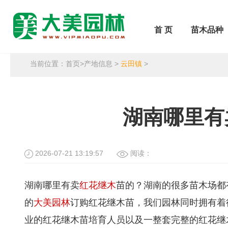
首 页
苗木品种
当前位置：
首页
>
产地信息
>
云田镇
>
湖南哪里有
2026-07-21 13:19:57
阅读：
湖南哪里有卖
红花继木
苗的？湖南的很多苗木场都
的
大美园林
订购红花继木苗，我们园林同时拥有着
业的红花继木苗培育人员以及一整套完整的红花继