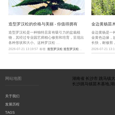
造型罗汉松的价格与美丽 - 你值得拥有
金边黄杨苗
造型罗汉松是一种独特且富有吸引力的盆栽植
金边黄杨是一
物，其经过专业园艺师精心修剪和培育，呈现出
金黄色边缘，
各种形状和大小。这种罗汉松 …
长快，耐修剪
2026-07-21 13:19:57
标签:
造型罗汉松
造型罗汉松价格
2026-07-21 13:1
网站地图
湖南省
长沙市
跳马镇大
长沙跳马镇苗木基地,湖
关于我们
发展历程
TAGS