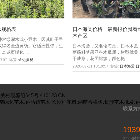
木规格表
日本海棠价格，最新报价就看
木产区
种常绿灌木或小乔木，因其叶子呈
故得名金边黄杨。它适应性强，生
日本海棠，又名倭海棠、日本木瓜
，是城市绿化 …
蔷薇科苹果亚科木瓜属，树型优美
于成形；花团锦簇，颜色艳 …
9:57
标签:
金边黄杨
2026-07-21 13:19:57
标签:
日本海棠
日
美村易婆组645号
410123
CN
南绿化苗木,跳马镇苗木,长沙桂花树,湖南香樟树,长沙苗木批发,
联系方
193
24小时