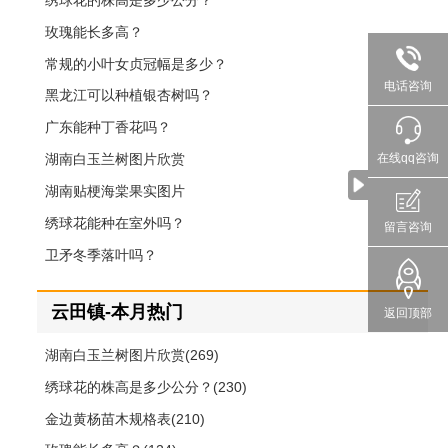
绣球花的株高是多少公分？
玫瑰能长多高？
常规的小叶女贞冠幅是多少？
电话咨询
黑龙江可以种植银杏树吗？
广东能种丁香花吗？
湖南白玉兰树图片欣赏
在线qq咨询
湖南贴梗海棠果实图片
绣球花能种在室外吗？
留言咨询
卫矛冬季落叶吗？
云田镇-本月热门
返回顶部
湖南白玉兰树图片欣赏(269)
绣球花的株高是多少公分？(230)
金边黄杨苗木规格表(210)