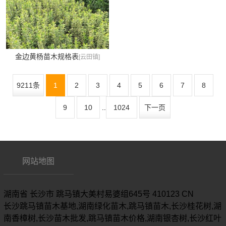
金边黄杨苗木规格表
[云田镇]
9211条
1
2
3
4
5
6
7
8
9
10
..
1024
下一页
网站地图
湖南省
长沙市
跳马镇大美村易婆组645号
410123
CN
长沙跳马镇苗木基地,湖南绿化苗木,跳马镇苗木,长沙桂花树,湖
南香樟树,长沙苗木批发,跳马镇苗木价格,湖南银杏树,长沙红叶