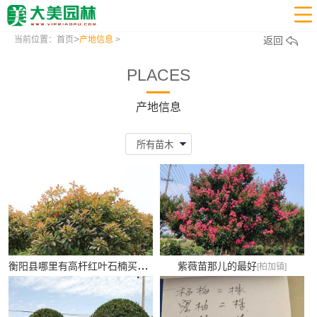

>
当前位置：
首页
产地信息
>
返回
PLACES
产地信息
衡阳县哪里有高杆红叶石楠买？
紫薇苗那儿的最好
[跳马镇]
[柏加镇]