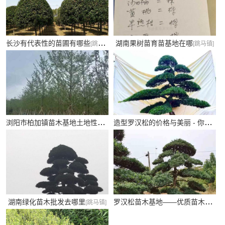
长沙有代表性的苗圃有哪些
湖南果树苗育苗基地在哪
[跳马镇]
[跳马镇]
浏阳市柏加镇苗木基地土地性质
造型罗汉松的价格与美丽 - 你值得拥有
[柏加镇]
罗汉松苗木基地——优质苗木的培育与供应
湖南绿化苗木批发去哪里
[跳马镇]