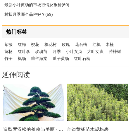
最新小叶黄杨的市场行情及报价(60)
树状月季哪个品种好？(59)
热门标签
紫薇
红梅
樱花
樱花树
玫瑰
花石榴
红枫
木槿
黄杨
红叶李
玫瑰苗
月季
小叶女贞
大叶女贞
苦楝树
竹子
枫杨
垂丝海棠
瓜子黄杨
红叶石楠
延伸阅读
造型罗汉松的价格与美丽 - 你值得拥有
金边黄杨苗木规格表