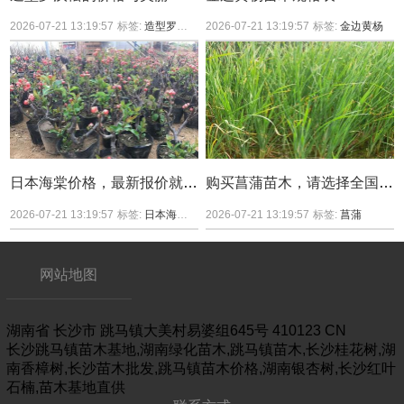
2026-07-21 13:19:57
标签:
造型罗汉松
造型罗汉松价格
2026-07-21 13:19:57
标签:
金边黄杨
日本海棠价格，最新报价就看华南最大花木产区
购买菖蒲苗木，请选择全国苗木集中产区，真正的价格低廉
2026-07-21 13:19:57
标签:
日本海棠
日本海棠价格
2026-07-21 13:19:57
标签:
菖蒲
网站地图
湖南省
长沙市
跳马镇大美村易婆组645号
410123
CN
长沙跳马镇苗木基地,湖南绿化苗木,跳马镇苗木,长沙桂花树,湖
南香樟树,长沙苗木批发,跳马镇苗木价格,湖南银杏树,长沙红叶
石楠,苗木基地直供