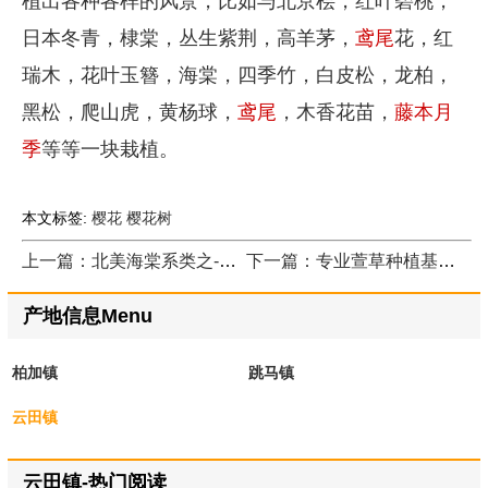
植出各种各样的风景，比如与北京桧，红叶碧桃，
日本冬青，棣棠，丛生紫荆，高羊茅，
鸢尾
花，红
瑞木，花叶玉簪，海棠，四季竹，白皮松，龙柏，
黑松，爬山虎，黄杨球，
鸢尾
，木香花苗，
藤本月
季
等等一块栽植。
本文标签:
樱花
樱花树
上一篇：北美海棠系类之-绚丽海棠，3~10公分2万棵待售
下一篇：专业萱草种植基地，年产千万棵的萱草批发基地
产地信息Menu
柏加镇
跳马镇
云田镇
云田镇-热门阅读