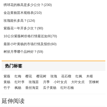
绣球花的株高是多少公分？(230)
金边黄杨苗木规格表(210)
玫瑰能长多高？(124)
紫薇花一年开多少次？(90)
10公分紫薇树价格行情最近如何(70)
最新小叶黄杨的市场行情及报价(60)
树状月季哪个品种好？(59)
热门标签
紫薇
红梅
樱花
樱花树
玫瑰
花石榴
红枫
木槿
黄杨
红叶李
玫瑰苗
月季
小叶女贞
大叶女贞
苦楝树
竹子
枫杨
垂丝海棠
瓜子黄杨
红叶石楠
延伸阅读