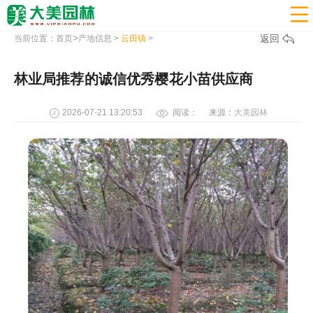

>
返回
当前位置：
首页
产地信息
>
云田镇
>
林业局推荐的诚信优秀樱花小苗供应商
2026-07-21 13:20:53
阅读：
来源：
大美园林