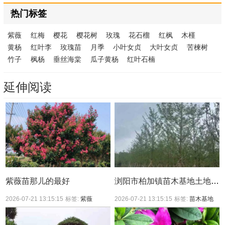
热门标签
紫薇
红梅
樱花
樱花树
玫瑰
花石榴
红枫
木槿
黄杨
红叶李
玫瑰苗
月季
小叶女贞
大叶女贞
苦楝树
竹子
枫杨
垂丝海棠
瓜子黄杨
红叶石楠
延伸阅读
紫薇苗那儿的最好
浏阳市柏加镇苗木基地土地性质
2026-07-21 13:15:15
标签:
紫薇
2026-07-21 13:15:15
标签:
苗木基地