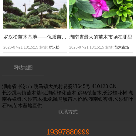
罗汉松苗木基地——优质苗木的培育与供应
湖南省最大的苗木市场在哪里
2026-07-21 13:15:15
标签:
罗汉松
2026-07-21 13:15:15
标签:
苗木市场
网站地图
湖南省
长沙市
跳马镇大美村易婆组645号
410123
CN
长沙跳马镇苗木基地,湖南绿化苗木,跳马镇苗木,长沙桂花树,湖
南香樟树,长沙苗木批发,跳马镇苗木价格,湖南银杏树,长沙红叶
石楠,苗木基地直供
联系方式
19397880999