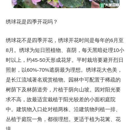
绣球花是四季开花吗？
绣球花不是四季开花，绣球开花时间是每年的6月至
8月。绣球为短日照植物、喜阴，每天黑暗处理10小
时以上，约45-50天形成花芽。平时栽培要避开烈日
照射，以60%-70%遮荫最为理想。绣球花大色美，
是长江流域著名观赏植物。园林中可配置于稀疏的
树荫下及林荫道旁，片植于荫向山坡。因对阳光要
求不高，故最适宜栽植于阳光较差的小面积庭院
中。建筑物入口处对植两株、沿建筑物列植一排、
丛植于庭院一角，都很理想。更适于植为花篱、花
境。