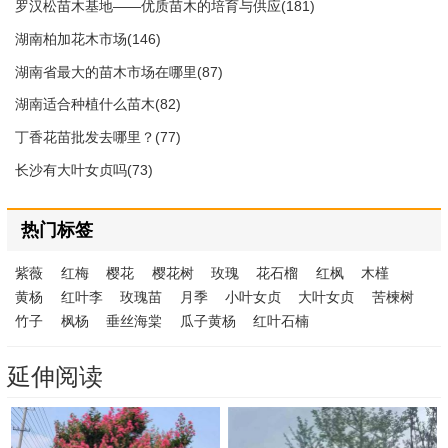
罗汉松苗木基地——优质苗木的培育与供应(181)
湖南柏加花木市场(146)
湖南省最大的苗木市场在哪里(87)
湖南适合种植什么苗木(82)
丁香花苗批发去哪里？(77)
长沙有大叶女贞吗(73)
热门标签
紫薇
红梅
樱花
樱花树
玫瑰
花石榴
红枫
木槿
黄杨
红叶李
玫瑰苗
月季
小叶女贞
大叶女贞
苦楝树
竹子
枫杨
垂丝海棠
瓜子黄杨
红叶石楠
延伸阅读