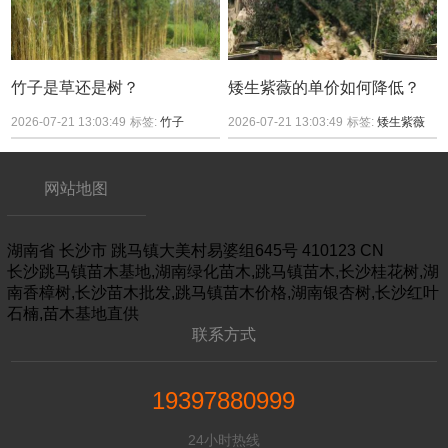
竹子是草还是树？
矮生紫薇的单价如何降低？
2026-07-21 13:03:49
标签:
竹子
2026-07-21 13:03:49
标签:
矮生紫薇
网站地图
湖南省
长沙市
跳马镇大美村易婆组645号
410123
CN
长沙跳马镇苗木基地,湖南绿化苗木,跳马镇苗木,长沙桂花树,湖
南香樟树,长沙苗木批发,跳马镇苗木价格,湖南银杏树,长沙红叶
石楠,苗木基地直供
联系方式
19397880999
24小时热线