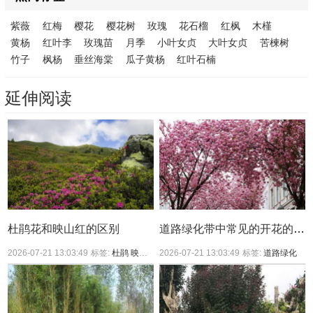
紫薇
红梅
樱花
樱花树
玫瑰
花石榴
红枫
木槿
黄杨
红叶李
玫瑰苗
月季
小叶女贞
大叶女贞
苦楝树
竹子
枫杨
垂丝海棠
瓜子黄杨
红叶石楠
延伸阅读
杜鹃花和映山红的区别
道路绿化带中常见的开花的树，是什么品种？
2026-07-21 13:03:49
标签:
杜鹃
映山红
2026-07-21 13:03:49
标签:
道路绿化