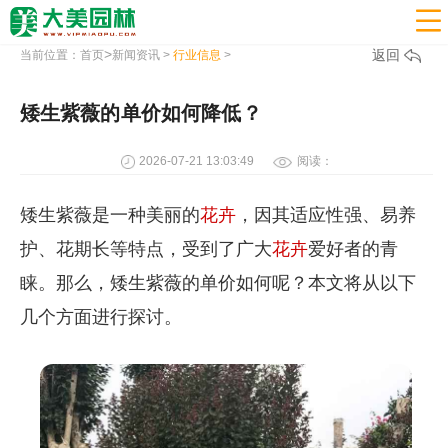

>
返回
当前位置：
首页
新闻资讯
>
行业信息
>
矮生紫薇的单价如何降低？
2026-07-21 13:03:49
阅读：
矮生紫薇是一种美丽的
花卉
，因其适应性强、易养
护、花期长等特点，受到了广大
花卉
爱好者的青
睐。那么，矮生紫薇的单价如何呢？本文将从以下
几个方面进行探讨。