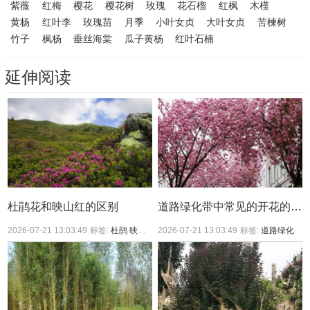
紫薇
红梅
樱花
樱花树
玫瑰
花石榴
红枫
木槿
黄杨
红叶李
玫瑰苗
月季
小叶女贞
大叶女贞
苦楝树
竹子
枫杨
垂丝海棠
瓜子黄杨
红叶石楠
延伸阅读
杜鹃花和映山红的区别
道路绿化带中常见的开花的树，是什么品种？
2026-07-21 13:03:49
标签:
杜鹃
映山红
2026-07-21 13:03:49
标签:
道路绿化