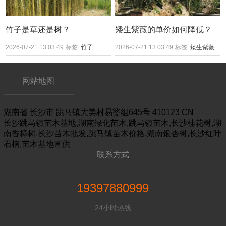
竹子是草还是树？
矮生紫薇的单价如何降低？
2026-07-21 13:03:49
标签:
竹子
2026-07-21 13:03:49
标签:
矮生紫薇
网站地图
湖南省
长沙市
跳马镇大美村易婆组645号
410123
CN
长沙跳马镇苗木基地,湖南绿化苗木,跳马镇苗木,长沙桂花树,湖
南香樟树,长沙苗木批发,跳马镇苗木价格,湖南银杏树,长沙红叶
石楠,苗木基地直供
联系方式
19397880999
24小时热线