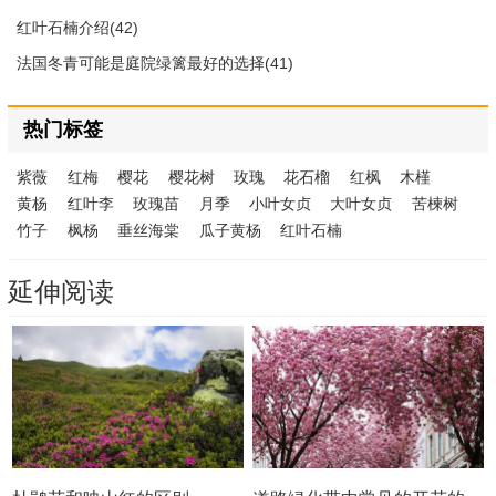
红叶石楠介绍(42)
法国冬青可能是庭院绿篱最好的选择(41)
热门标签
紫薇
红梅
樱花
樱花树
玫瑰
花石榴
红枫
木槿
黄杨
红叶李
玫瑰苗
月季
小叶女贞
大叶女贞
苦楝树
竹子
枫杨
垂丝海棠
瓜子黄杨
红叶石楠
延伸阅读