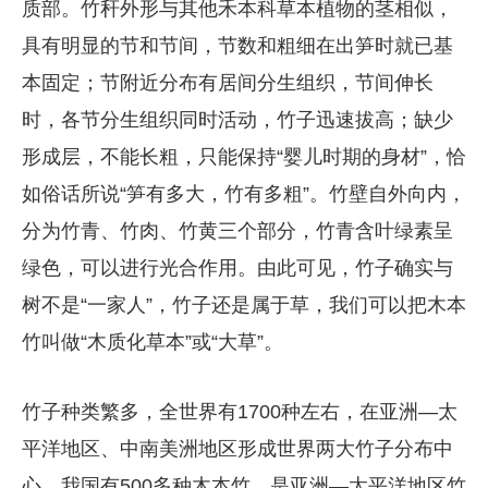
质部。竹秆外形与其他禾本科草本植物的茎相似，
具有明显的节和节间，节数和粗细在出笋时就已基
本固定；节附近分布有居间分生组织，节间伸长
时，各节分生组织同时活动，竹子迅速拔高；缺少
形成层，不能长粗，只能保持“婴儿时期的身材”，恰
如俗话所说“笋有多大，竹有多粗”。竹壁自外向内，
分为竹青、竹肉、竹黄三个部分，竹青含叶绿素呈
绿色，可以进行光合作用。由此可见，竹子确实与
树不是“一家人”，竹子还是属于草，我们可以把木本
竹叫做“木质化草本”或“大草”。
竹子种类繁多，全世界有1700种左右，在亚洲—太
平洋地区、中南美洲地区形成世界两大竹子分布中
心。我国有500多种木本竹，是亚洲—太平洋地区竹