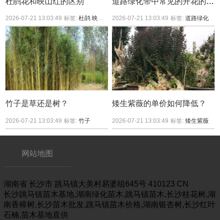
杜鹃花和映山红的区别
道路绿化带中常见的开花的树，是什么品种？
2026-07-21 13:03:49
标签:
杜鹃
映山红
2026-07-21 13:03:49
标签:
道路绿化
竹子是草还是树？
矮生紫薇的单价如何降低？
2026-07-21 13:03:49
标签:
竹子
2026-07-21 13:03:49
标签:
矮生紫薇
网站地图
湖南省
长沙市
跳马镇大美村易婆组645号
410123
CN
长沙跳马镇苗木基地,湖南绿化苗木,跳马镇苗木,长沙桂花树,湖
南香樟树,长沙苗木批发,跳马镇苗木价格,湖南银杏树,长沙红叶
石楠,苗木基地直供