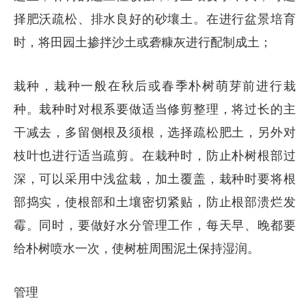
择肥沃疏松、排水良好的砂壤土。在进行盆景培育
时，将田园土掺拌沙土或砻糠灰进行配制成土；
栽种，栽种一般在秋后或春季朴树萌芽前进行栽
种。栽种时对根系要做适当修剪整理，将过长的主
干减去，多留侧根及须根，选择疏松肥土，另外对
枝叶也进行适当疏剪。在栽种时，防止朴树根部过
深，可以采用中浅盆栽，加土覆盖，栽种时要将根
部捣实，使根部和土壤密切紧贴，防止根部溃烂发
霉。同时，要做好水分管理工作，每天早、晚都要
给朴树喷水一次，使树桩周围泥土保持湿润。
管理