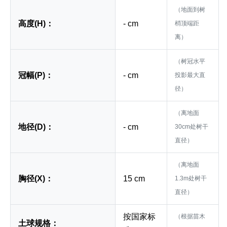
（地面到树
高度(H)：
- cm
梢顶端距
离）
（树冠水平
冠幅(P)：
- cm
投影最大直
径）
（离地面
地径(D)：
- cm
30cm处树干
直径）
（离地面
胸径(X)：
15 cm
1.3m处树干
直径）
按国家标
（根据苗木
土球规格：