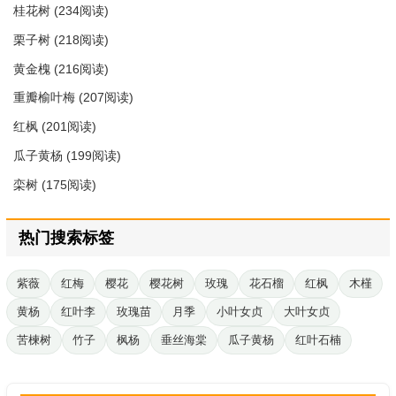
桂花树
(234阅读)
栗子树
(218阅读)
黄金槐
(216阅读)
重瓣榆叶梅
(207阅读)
红枫
(201阅读)
瓜子黄杨
(199阅读)
栾树
(175阅读)
热门搜索标签
紫薇
红梅
樱花
樱花树
玫瑰
花石榴
红枫
木槿
黄杨
红叶李
玫瑰苗
月季
小叶女贞
大叶女贞
苦楝树
竹子
枫杨
垂丝海棠
瓜子黄杨
红叶石楠