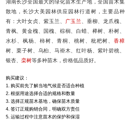
湖南长沙全国最大的绿化苗木生产地，全国苗木集
散地，长沙大美园林供应园林行道树，主要品种
有：大叶女贞、紫玉兰、
广玉兰
、垂柳、龙爪槐、
青枫、黄金槐、国槐、棕榈、白蜡、榉树、朴树、
水杉、枫杨、柿树、青桐、桃树、枇杷树、
香樟
树、栗子树、乌桕、马褂木、红叶杨、紫叶碧桃、
银杏、
栾树
等多种苗木，价格低品质好。
购买建议：
1. 购买前先了解当地气候是否适合种植
2. 根据用途选择合适的规格和数量
3. 选择正规苗木基地，确保苗木质量
4. 签订正规购销合同，明确双方责任
5. 运输过程中注意苗木的保护和保湿