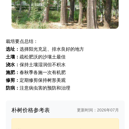
栽培要点总结：
选址：
选择阳光充足、排水良好的地方
土壤：
疏松肥沃的沙壤土最佳
浇水：
保持土壤湿润但不积水
施肥：
春秋季各施一次有机肥
修剪：
定期修剪保持树形美观
防病：
注意病虫害的预防和治理
朴树价格参考表
更新时间：2026年07月