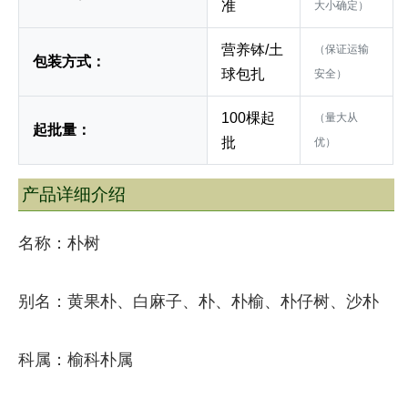
准
大小确定）
营养钵/土
（保证运输
包装方式：
球包扎
安全）
100棵起
（量大从
起批量：
批
优）
产品详细介绍
名称：朴树
别名：黄果朴、白麻子、朴、朴榆、朴仔树、沙朴
科属：榆科朴属