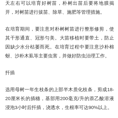
天左右可以培育好树苗，朴树出苗后要将地膜揭
开，对树苗进行拔苗、除草、施肥等管理措施。
在培育期间，要注意对朴树树苗进行整形修剪，使
其干形通直、冠形匀美。大苗移植时要带土，防止
因缺少水分枯萎而死。在培育过程中要注意沙朴棉
蚜、沙朴木虱等主要虫害，并做好防虫治理工作。
扦插
选用母树一年生枝条的上部半木质化枝条，剪成18-
20厘米长的插穗，基部用200毫克/升的萘乙酸溶液
浸泡3小时后扦插，浇透水，生根率可达90%以上。