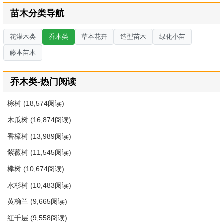
苗木分类导航
花灌木类
乔木类
草本花卉
造型苗木
绿化小苗
藤本苗木
乔木类-热门阅读
棕树
(18,574阅读)
木瓜树
(16,874阅读)
香樟树
(13,989阅读)
紫薇树
(11,545阅读)
榉树
(10,674阅读)
水杉树
(10,483阅读)
黄桷兰
(9,665阅读)
红千层
(9,558阅读)