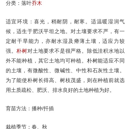
分类：落叶
乔木
适宜环境：喜光，稍耐阴，耐寒。适温暖湿润气
候，适生于肥沃平坦之地。对土壤要求不严，有一
定耐干旱能力，亦耐水湿及瘠薄土壤，适应力较
强。
朴树
对土地要求不是很严格。除低洼积水地以
外不能种植，其它土地均可种植。朴树能适应不同
的土壤，有微酸性、微碱性、中性和石灰性土壤。
为了能使朴树长得高、树枝茂盛，则在种植前就选
用土质疏松、肥沃、排水良好的土地种植为好。
育苗方法：播种/扦插
栽植季节：春、秋