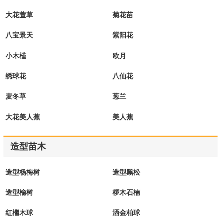
大花萱草
菊花苗
八宝景天
紫阳花
小木槿
欧月
绣球花
八仙花
麦冬草
葱兰
大花美人蕉
美人蕉
造型苗木
造型杨梅树
造型黑松
造型榆树
椤木石楠
红檵木球
洒金柏球