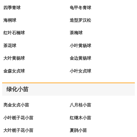
四季青球
龟甲冬青球
海桐球
造型罗汉松
红叶石楠球
茶梅球
茶花球
小叶黄杨球
大叶黄杨球
金边黄杨球
金森女贞球
小叶女贞球
绿化小苗
亮金女贞小苗
八月桂小苗
小叶栀子花小苗
红继木小苗
大叶栀子花小苗
夏鹃小苗