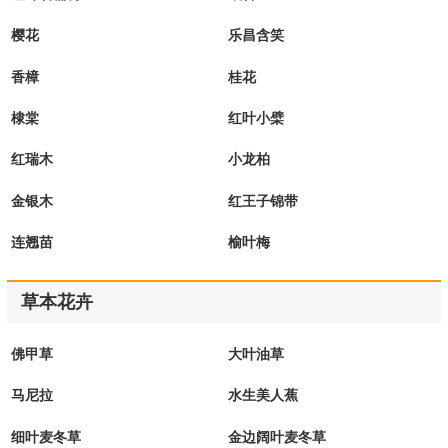
樱花
乐昌含笑
香樟
桂花
棣棠
红叶小檗
红瑞木
小龙柏
金银木
红王子锦带
连翘苗
榆叶梅
草本花卉
佛甲草
大叶油草
马尼拉
水生美人蕉
细叶麦冬草
金边阔叶麦冬草