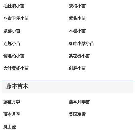
毛杜鹃小苗
茶梅小苗
冬青卫矛小苗
紫薇小苗
紫藤小苗
木槿小苗
连翘小苗
红叶小檗小苗
铺地柏小苗
紫穗槐小苗
大叶黄杨小苗
剑麻小苗
藤本苗木
藤蔓月季
藤本月季苗
藤本月季
美国凌霄
爬山虎