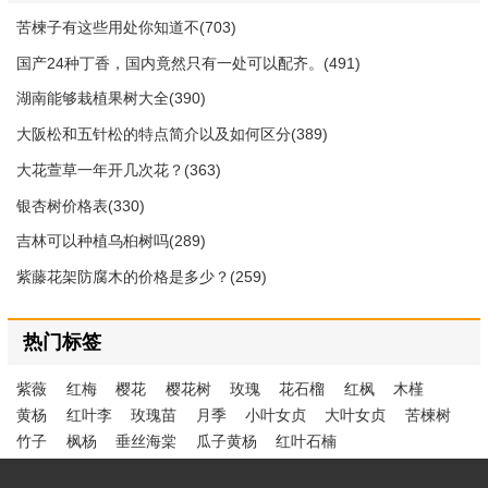
苦楝子有这些用处你知道不(703)
国产24种丁香，国内竟然只有一处可以配齐。(491)
湖南能够栽植果树大全(390)
大阪松和五针松的特点简介以及如何区分(389)
大花萱草一年开几次花？(363)
银杏树价格表(330)
吉林可以种植乌桕树吗(289)
紫藤花架防腐木的价格是多少？(259)
热门标签
紫薇
红梅
樱花
樱花树
玫瑰
花石榴
红枫
木槿
黄杨
红叶李
玫瑰苗
月季
小叶女贞
大叶女贞
苦楝树
竹子
枫杨
垂丝海棠
瓜子黄杨
红叶石楠