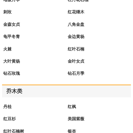
刺玫
红花继木
金森女贞
八角金盘
龟甲冬青
金边黄杨
火棘
红叶石楠
大叶黄杨
金叶女贞
钻石玫瑰
钻石月季
乔木类
丹桂
红枫
红豆杉
美国紫薇
红叶石楠树
银杏