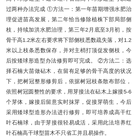
过两种办法完成 ①方法一：第一年苗期增强水肥治
理促进苗高发展，第二年恰当修除植株下部局部侧
枝，持续加洪水肥治理，第三年2月底至3月初，按
骨干高1.2米左右要求将下部侧枝悉数疏失落，对1.2
米以上枝条悉数保存，并对主梢打顶促发侧枝，今
后按矮球形造型办法修剪即可完成。 ②方法二：选
择石楠大苗做砧木，在留有足够的骨干高度的状况
下，把树冠整形修剪后，依据树冠枝条散布部位，
依照树冠圆整性的要求，用芽接法在砧木上嫁接5-6
个芽体，嫁接后留意实时抹芽，促接芽萌生，今后
采用矮球型造形办法进行修剪，即可培养成高干红
叶石楠球，由于芽接很轻易成活，采用此法培养红
叶石楠高干球型苗木不只省工并且易操作。