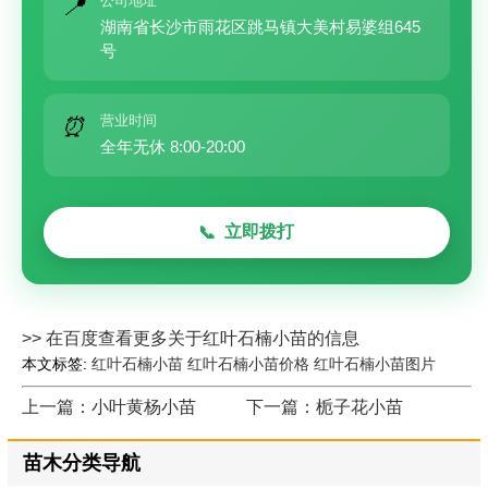
公司地址
📍
湖南省长沙市雨花区跳马镇大美村易婆组645
号
营业时间
⏰
全年无休 8:00-20:00
立即拨打
📞
>> 在百度查看更多关于红叶石楠小苗的信息
本文标签:
红叶石楠小苗
红叶石楠小苗价格
红叶石楠小苗图片
上一篇：小叶黄杨小苗
下一篇：栀子花小苗
苗木分类导航