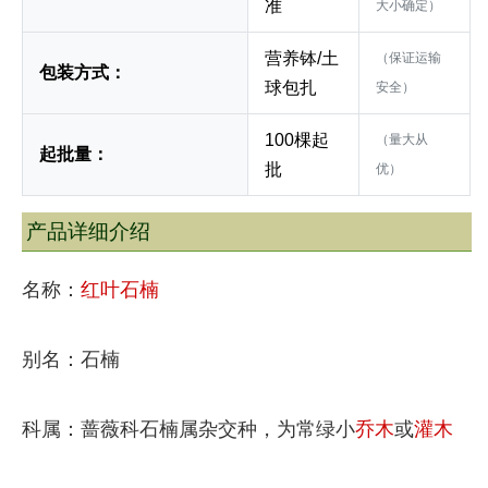
准
大小确定）
营养钵/土
（保证运输
包装方式：
球包扎
安全）
100棵起
（量大从
起批量：
批
优）
产品详细介绍
名称：
红叶石楠
别名：石楠
科属：蔷薇科石楠属杂交种，为常绿小
乔木
或
灌木