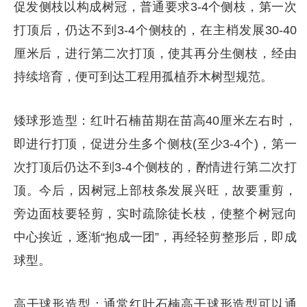
促发侧枝以构成树冠，普通要求3-4个侧枝，第一次
打顶后，仍达不到3-4个侧枝的，在主梢发展30-40
厘米后，进行第二次打顶，使其再分生侧枝，经由
持续培育，便可到达工程用孤植乔木树型规范。
矮球形造型：红叶石楠苗期在苗高40厘米左右时，
即进行打顶，促进分生多个侧枝(至少3-4个)，第一
次打顶后仍达不到3-4个侧枝的，酌情进行第二次打
顶。今后，因树冠上部枝条发展兴旺，故要重剪，
旁边面枝要轻剪，实时疏除徒长枝，使整个树冠向
中心挨近，逐渐“抱成一团”，再经轻剪整形后，即成
球型。
高干球形造型：通常红叶石楠高干球形造型可以通