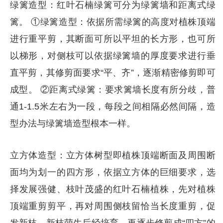
绿篱造型：红叶石楠绿篱可分为绿篱墙和距离式绿
篱。 ①绿篱造型：依据所需绿篱的高度对植株顶端
进行重平剪，其断面可所以平坦的长方形，也可所
以梯形，对侧枝可以依据绿篱墙的厚度要求进行垂
直平剪，其修剪面要求“平、齐”，逐渐精密修剪即可
成型。 ②距离式绿篱：要求篱墙长度有所分歧，普
通1-1.5米左右为一段，每段之间相隔必然间隔，造
型办法与绿篱墙造型根本一样。
立方体造型：立方体树型即植株顶端断面及周围断
面均为划一的四方形，依据立方体的巨细要求，选
择发展强健、枝叶茂盛的红叶石楠植株，先对植株
顶端重剪剪平，再对周围侧枝留恰当长度重剪，促
发新枝，新枝萌生后经培育，再逐步修剪成“四方”的