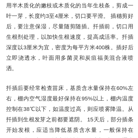
用半木质化的嫩枝或木质化的当年生枝条，剪成一
叶一芽，长度约3至4厘米，切口要平滑。 插穗剪好
后，要注意保湿，尽量随剪随插。扦插前，切口用
生根剂处理，以加快生根速度，提高成活率。扦插
深度以3厘米为宜，密度为每平方米400株。插好后
立即浇透水，叶面用多菌灵和炭疽福美混合液喷
洒。
扦插后要经常检查苗床，基质含水量保持在60%左
右，棚内空气湿度最好保持在95%以上，棚内温度
控制在38℃以下，如温度过高，则应喷雾降温。从
扦插到生根发芽之前都要遮阴。 15天后，部分插条
开始发根，应适当降低基质含水量，一般保持在