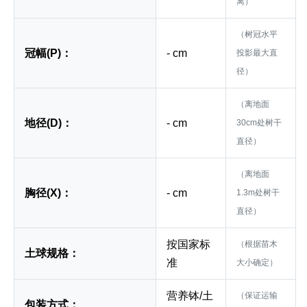
离）
（树冠水平
冠幅(P)：
- cm
投影最大直
径）
（离地面
地径(D)：
- cm
30cm处树干
直径）
（离地面
胸径(X)：
- cm
1.3m处树干
直径）
按国家标
（根据苗木
土球规格：
准
大小确定）
营养钵/土
（保证运输
包装方式：