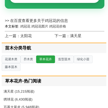
>> 在百度查看更多关于鸡冠花的信息
本文标签:
鸡冠花
鸡冠花图片
鸡冠花价格
上一篇：太阳花
下一篇：满天星
苗木分类导航
花灌木类
乔木类
草本花卉
造型苗木
绿化小苗
藤本苗木
草本花卉-热门阅读
满天星
(15,215阅读)
绣球花
(6,430阅读)
百慕大草皮
(5,948阅读)