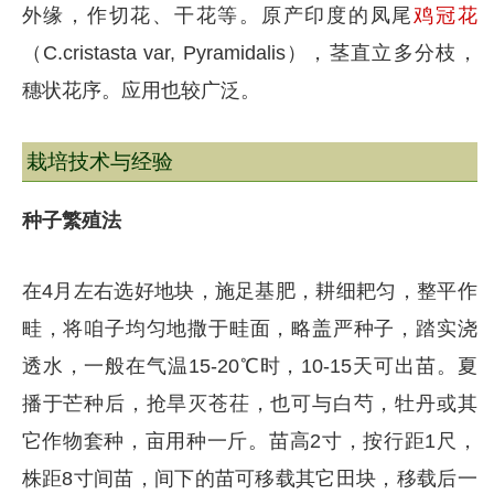
外缘，作切花、干花等。原产印度的凤尾
鸡冠花
（C.cristasta var, Pyramidalis），茎直立多分枝，
穗状花序。应用也较广泛。
栽培技术与经验
种子繁殖法
在4月左右选好地块，施足基肥，耕细耙匀，整平作
畦，将咱子均匀地撒于畦面，略盖严种子，踏实浇
透水，一般在气温15-20℃时，10-15天可出苗。夏
播于芒种后，抢旱灭苍茌，也可与白芍，牡丹或其
它作物套种，亩用种一斤。苗高2寸，按行距1尺，
株距8寸间苗，间下的苗可移载其它田块，移载后一