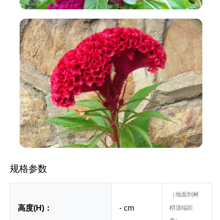
规格参数
（地面到树
高度(H)：
- cm
梢顶端距