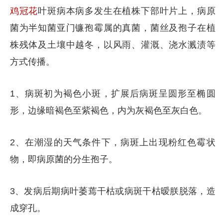
鸡冠花
叶斑病本病多发生在植株下部叶片上，病原
菌为半知菌亚门镰孢霉属的真菌，菌丝及孢子在植
株残体及土壤中越冬，以风雨、灌溉、浇水溅渍等
方式传播。
1、病斑初为褐色小斑，扩展后病斑呈圆形至椭圆
形，边缘暗褐色至紫褐色，内为灰褐色至灰白色。
2、在潮湿的天气条件下，病斑上出现粉红色霉状
物，即病原菌的分生孢子。
3、发病后期病叶萎蔫干枯或病斑干枯暧朕脱落，造
成穿孔。