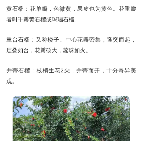
黄石榴：花单瓣，色微黄，果皮也为黄色。花重瓣
者叫千瓣黄石榴或玛瑙石榴。
重台石榴：又称楼子。中心花瓣密集，隆突而起，
层叠如台，花瓣硕大，蕊珠如火。
并蒂石榴：枝梢生花2朵，并蒂而开，十分奇异美
观。