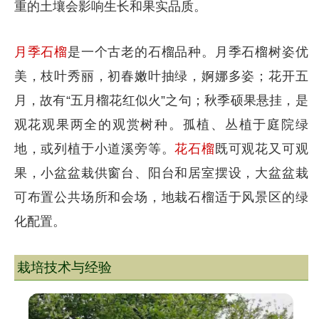
重的土壤会影响生长和果实品质。
月季石榴
是一个古老的石榴品种。月季石榴树姿优
美，枝叶秀丽，初春嫩叶抽绿，婀娜多姿；花开五
月，故有“五月榴花红似火”之句；秋季硕果悬挂，是
观花观果两全的观赏树种。孤植、丛植于庭院绿
地，或列植于小道溪旁等。
花石榴
既可观花又可观
果，小盆盆栽供窗台、阳台和居室摆设，大盆盆栽
可布置公共场所和会场，地栽石榴适于风景区的绿
化配置。
栽培技术与经验