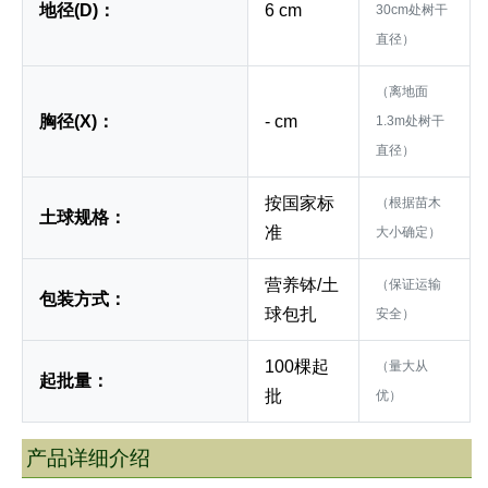
地径(D)：
6 cm
30cm处树干
直径）
（离地面
胸径(X)：
- cm
1.3m处树干
直径）
按国家标
（根据苗木
土球规格：
准
大小确定）
营养钵/土
（保证运输
包装方式：
球包扎
安全）
100棵起
（量大从
起批量：
批
优）
产品详细介绍