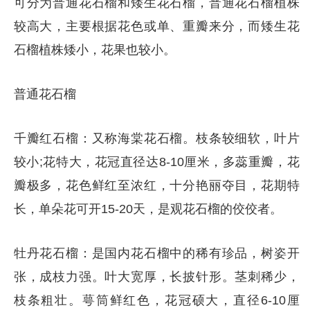
可分为普通花石榴和矮生花石榴，普通花石榴植株
较高大，主要根据花色或单、重瓣来分，而矮生花
石榴植株矮小，花果也较小。
普通花石榴
千瓣红石榴：又称海棠花石榴。枝条较细软，叶片
较小;花特大，花冠直径达8-10厘米，多蕊重瓣，花
瓣极多，花色鲜红至浓红，十分艳丽夺目，花期特
长，单朵花可开15-20天，是观花石榴的佼佼者。
牡丹花石榴：是国内花石榴中的稀有珍品，树姿开
张，成枝力强。叶大宽厚，长披针形。茎刺稀少，
枝条粗壮。萼筒鲜红色，花冠硕大，直径6-10厘