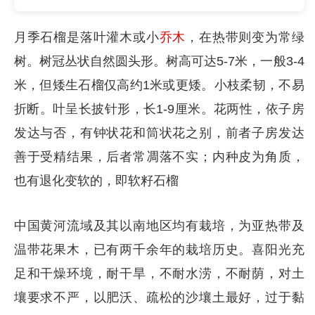
月季石榴是落叶灌木或小
乔木
，在热带则变为常绿
树。树冠丛状自然圆头形。树高可达5-7米，一般3-4
米，但矮生石榴仅高约1米或更矮。小枝柔韧，不易
折断。叶呈长披针形，长1-9厘米。花两性，依子房
发达与否，有钟状花和筒状花之别，前者子房发达
善于受精结果，后者常凋落不实；内种皮为角质，
也有退化变软的，即软籽石榴
中国黄河流域及其以南地区均有栽培，为亚热带及
温带花果木，已有两千余年的栽培历史。喜阳光充
足和干燥环境，耐干旱，不耐水涝，不耐荫，对土
壤要求不严，以肥沃、疏松的沙壤土最好，过于黏