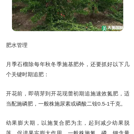
肥水管理
月季石榴除每年秋冬季施基肥外，还要抓好以下几
个关键时期追肥：
开花前，即萌芽到开花现蕾初期追施速效氮肥，适
当配施磷肥，一般株施尿素或磷酸二铵0.5-1千克。
幼果膨大期，以施复合肥为主，起到减少幼果脱
落，促进果实膨大作用，一般株施氮、磷、钾含量