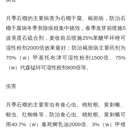
月季石榴的主要病害为石榴干腐、褐斑病，防治石
榴干腐病冬季剪除病枝集中烧毁，春季发芽前喷施5
波美度石硫合剂，麦收前后喷施25%苯醚甲环唑可
湿性粉剂2000倍效果最好；防治褐斑病主要药剂为
70%（w）甲基托布津可湿性粉剂1500倍、75%
（w）代森锰锌可湿性粉剂800倍等。
虫害
月季石榴的主要害虫有食心虫、桃蛀螟、黄刺蛾、
蚜虫、红蜘蛛等，防治食心虫、桃蛀螟、黄刺蛾可
用40.7%（w）毒死蜱乳油2000倍、3%（w）甲维