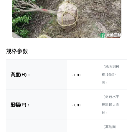
规格参数
（地面到树
高度(H)：
- cm
梢顶端距
离）
（树冠水平
冠幅(P)：
- cm
投影最大直
径）
（离地面