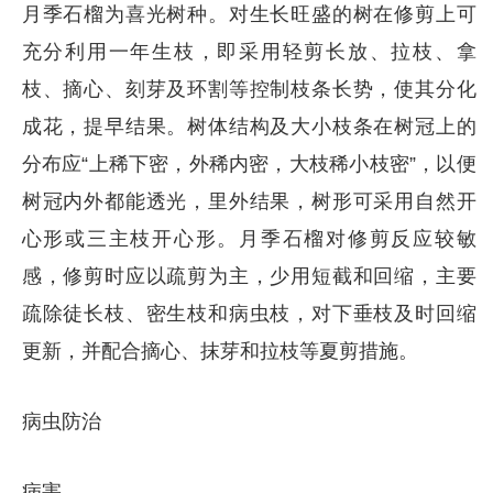
月季石榴为喜光树种。对生长旺盛的树在修剪上可
充分利用一年生枝，即采用轻剪长放、拉枝、拿
枝、摘心、刻芽及环割等控制枝条长势，使其分化
成花，提早结果。树体结构及大小枝条在树冠上的
分布应“上稀下密，外稀内密，大枝稀小枝密”，以便
树冠内外都能透光，里外结果，树形可采用自然开
心形或三主枝开心形。月季石榴对修剪反应较敏
感，修剪时应以疏剪为主，少用短截和回缩，主要
疏除徒长枝、密生枝和病虫枝，对下垂枝及时回缩
更新，并配合摘心、抹芽和拉枝等夏剪措施。
病虫防治
病害