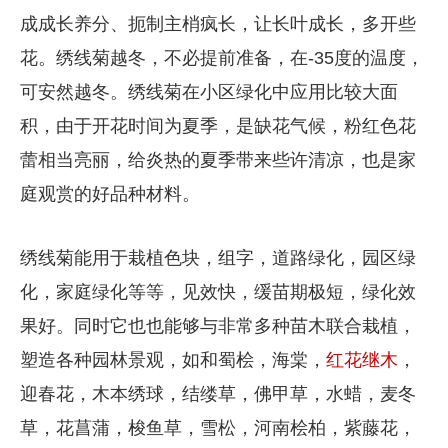
成成长养分、扼制主梢疯长，让长叶成长，多开些
花。绣线菊越冬，不必提前准备，在-35度的温度，
可安然越冬。绣线菊在小区绿化中应用比较大面
积，由于开花时间为夏季，是缺花气候，粉红色花
蕾相当亮丽，给炎热的夏季带来些许清凉，也是家
庭观赏的好品种材料。
绣线菊能用于栽植色块，组字，道路绿化，园区绿
化，家庭绿化等等，见效快，缓苗期极短，绿化效
果好。同时它也也能够与非常多种苗木联合栽植，
塑造各种园林景观，如和蜀桧，海棠，
红花继木
，
迎春花，木本绣球，结缕草，佛甲草，水蜡，麦冬
草，花菖蒲，梭鱼草，雪松，河南桧柏，紫藤花，