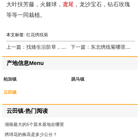
大叶扶芳藤，火棘球，
鸢尾
，龙沙宝石，钻石玫瑰
等等一同栽植。
本文标签:
红花绣线菊
上一篇：找矮生沿阶草，就找华中沿阶草集中产地，量大价低
下一篇：东北绣线菊哪里有卖？推荐一家诚信单位
产地信息Menu
柏加镇
跳马镇
云田镇
云田镇-热门阅读
湖南最大的5个苗木基地在哪里
绣球花的株高是多少公分？