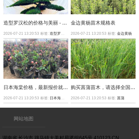
造型罗汉松的价格与美丽 - 你值得拥有
金边黄杨苗木规格表
2026-07-21 13:20:53
标签:
造型罗汉松
造型罗汉松价格
2026-07-21 13:20:53
标签:
金边黄杨
日本海棠价格，最新报价就看华南最大花木产区
购买菖蒲苗木，请选择全国苗木集中产区，真正的价格低廉
2026-07-21 13:20:53
标签:
日本海棠
日本海棠价格
2026-07-21 13:20:53
标签:
菖蒲
网站地图
湖南省
长沙市
跳马镇大美村易婆组645号
410123
CN