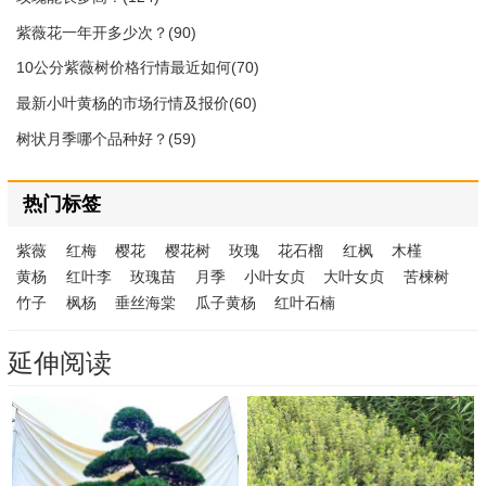
紫薇花一年开多少次？(90)
10公分紫薇树价格行情最近如何(70)
最新小叶黄杨的市场行情及报价(60)
树状月季哪个品种好？(59)
热门标签
紫薇
红梅
樱花
樱花树
玫瑰
花石榴
红枫
木槿
黄杨
红叶李
玫瑰苗
月季
小叶女贞
大叶女贞
苦楝树
竹子
枫杨
垂丝海棠
瓜子黄杨
红叶石楠
延伸阅读