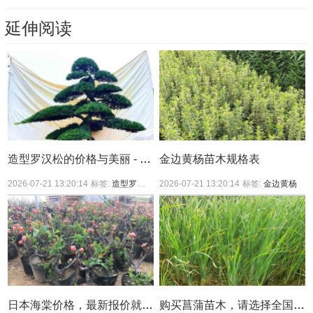
延伸阅读
造型罗汉松的价格与美丽 - 你值得拥有
金边黄杨苗木规格表
2026-07-21 13:20:14
标签:
造型罗汉松
造型罗汉松价格
2026-07-21 13:20:14
标签:
金边黄杨
日本海棠价格，最新报价就看华南最大花木产区
购买菖蒲苗木，请选择全国苗木集中产区，真正的价格低廉