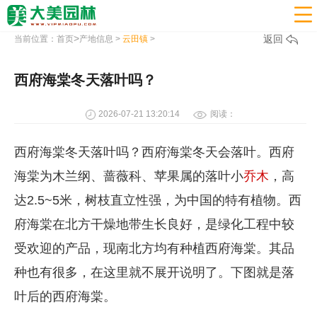

>
返回
当前位置：
首页
产地信息
>
云田镇
>
西府海棠冬天落叶吗？
2026-07-21 13:20:14
阅读：
西府海棠冬天落叶吗？西府海棠冬天会落叶。西府
海棠为木兰纲、蔷薇科、苹果属的落叶小
乔木
，高
达2.5~5米，树枝直立性强，为中国的特有植物。西
府海棠在北方干燥地带生长良好，是绿化工程中较
受欢迎的产品，现南北方均有种植西府海棠。其品
种也有很多，在这里就不展开说明了。下图就是落
叶后的西府海棠。