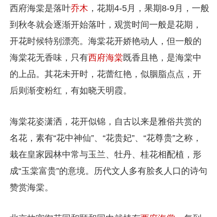
西府海棠是落叶
乔木
，花期4-5月，果期8-9月，一般
到秋冬就会逐渐开始落叶，观赏时间一般是花期，
开花时候特别漂亮。海棠花开娇艳动人，但一般的
海棠花无香味，只有
西府海棠
既香且艳，是海棠中
的上品。其花未开时，花蕾红艳，似胭脂点点，开
后则渐变粉红，有如晓天明霞。
海棠花姿潇洒，花开似锦，自古以来是雅俗共赏的
名花，素有“花中神仙”、“花贵妃”、“花尊贵”之称，
栽在皇家园林中常与玉兰、牡丹、桂花相配植，形
成“玉棠富贵”的意境。历代文人多有脍炙人口的诗句
赞赏海棠。