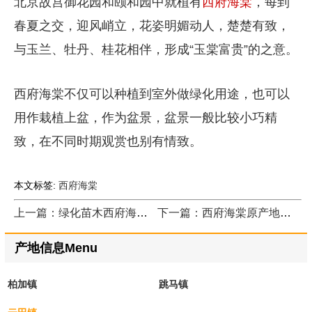
北京故宫御花园和颐和园中就植有
西府海棠
，每到
春夏之交，迎风峭立，花姿明媚动人，楚楚有致，
与玉兰、牡丹、桂花相伴，形成“玉棠富贵”的之意。
西府海棠不仅可以种植到室外做绿化用途，也可以
用作栽植上盆，作为盆景，盆景一般比较小巧精
致，在不同时期观赏也别有情致。
本文标签:
西府海棠
上一篇：绿化苗木西府海棠去哪里购买?
下一篇：西府海棠原产地在哪里？
产地信息Menu
柏加镇
跳马镇