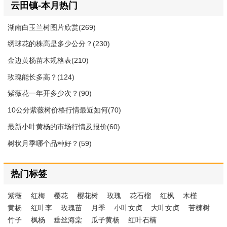
云田镇-本月热门
湖南白玉兰树图片欣赏(269)
绣球花的株高是多少公分？(230)
金边黄杨苗木规格表(210)
玫瑰能长多高？(124)
紫薇花一年开多少次？(90)
10公分紫薇树价格行情最近如何(70)
最新小叶黄杨的市场行情及报价(60)
树状月季哪个品种好？(59)
热门标签
紫薇
红梅
樱花
樱花树
玫瑰
花石榴
红枫
木槿
黄杨
红叶李
玫瑰苗
月季
小叶女贞
大叶女贞
苦楝树
竹子
枫杨
垂丝海棠
瓜子黄杨
红叶石楠