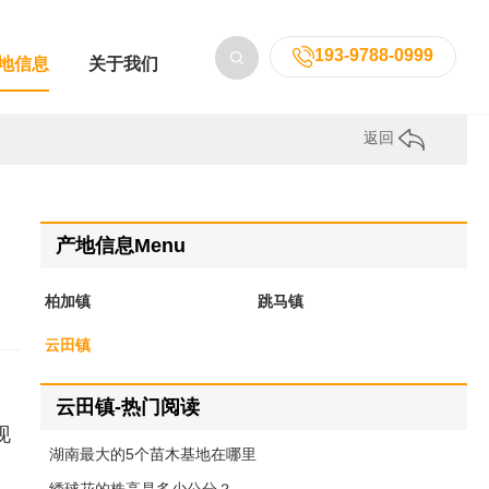
193-9788-0999
地信息
关于我们
返回
产地信息Menu
柏加镇
跳马镇
云田镇
云田镇-热门阅读
现
湖南最大的5个苗木基地在哪里