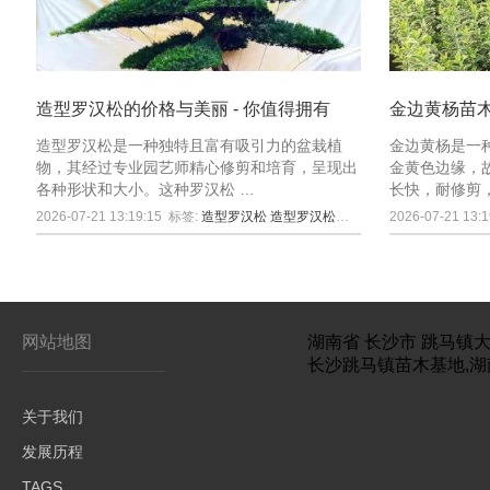
造型罗汉松的价格与美丽 - 你值得拥有
金边黄杨苗
造型罗汉松是一种独特且富有吸引力的盆栽植
金边黄杨是一
物，其经过专业园艺师精心修剪和培育，呈现出
金黄色边缘，
各种形状和大小。这种罗汉松 …
长快，耐修剪
2026-07-21 13:19:15
标签:
造型罗汉松
造型罗汉松价格
2026-07-21 13:1
网站地图
湖南省
长沙市
跳马镇大
长沙跳马镇苗木基地,湖
关于我们
发展历程
TAGS