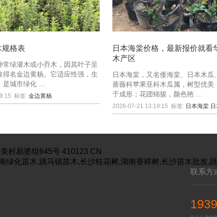
木规格表
日本海棠价格，最新报价就看
木产区
种常绿灌木或小乔木，因其叶子呈
故得名金边黄杨。它适应性强，生
日本海棠，又名倭海棠、日本木瓜
，是城市绿化 …
蔷薇科苹果亚科木瓜属，树型优美
于成形；花团锦簇，颜色艳 …
9:15
标签:
金边黄杨
2026-07-21 13:19:15
标签:
日本海棠
日
美村易婆组645号
410123
CN
南绿化苗木,跳马镇苗木,长沙桂花树,湖南香樟树,长沙苗木批发,
联系方
193