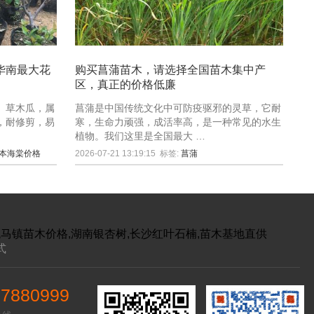
华南最大花
购买菖蒲苗木，请选择全国苗木集中产
区，真正的价格低廉
、草木瓜，属
菖蒲是中国传统文化中可防疫驱邪的灵草，它耐
，耐修剪，易
寒，生命力顽强，成活率高，是一种常见的水生
植物。我们这里是全国最大 …
本海棠价格
2026-07-21 13:19:15
标签:
菖蒲
跳马镇苗木价格,湖南银杏树,长沙红叶石楠,苗木基地直供
式
97880999