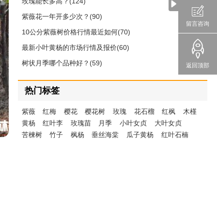
玫瑰能长多高？(124)
紫薇花一年开多少次？(90)
留言咨询
10公分紫薇树价格行情最近如何(70)
最新小叶黄杨的市场行情及报价(60)
树状月季哪个品种好？(59)
返回顶部
热门标签
紫薇
红梅
樱花
樱花树
玫瑰
花石榴
红枫
木槿
黄杨
红叶李
玫瑰苗
月季
小叶女贞
大叶女贞
苦楝树
竹子
枫杨
垂丝海棠
瓜子黄杨
红叶石楠