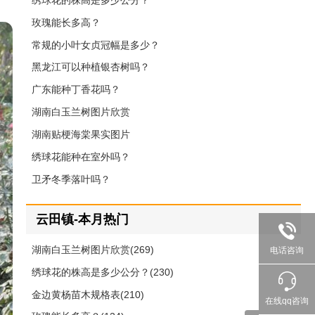
绣球花的株高是多少公分？
玫瑰能长多高？
常规的小叶女贞冠幅是多少？
黑龙江可以种植银杏树吗？
广东能种丁香花吗？
湖南白玉兰树图片欣赏
湖南贴梗海棠果实图片
绣球花能种在室外吗？
卫矛冬季落叶吗？
云田镇-本月热门
湖南白玉兰树图片欣赏(269)
电话咨询
绣球花的株高是多少公分？(230)
金边黄杨苗木规格表(210)
在线qq咨询