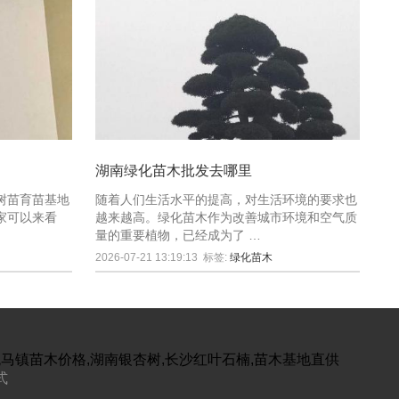
湖南绿化苗木批发去哪里
树苗育苗基地
随着人们生活水平的提高，对生活环境的要求也
家可以来看
越来越高。绿化苗木作为改善城市环境和空气质
量的重要植物，已经成为了 …
2026-07-21 13:19:13
标签:
绿化苗木
跳马镇苗木价格,湖南银杏树,长沙红叶石楠,苗木基地直供
式