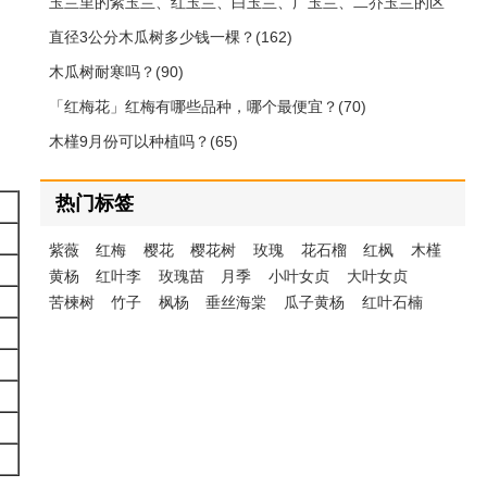
玉兰里的紫玉兰、红玉兰、白玉兰、广玉兰、二乔玉兰的区
别(212)
直径3公分木瓜树多少钱一棵？(162)
木瓜树耐寒吗？(90)
「红梅花」红梅有哪些品种，哪个最便宜？(70)
木槿9月份可以种植吗？(65)
热门标签
紫薇
红梅
樱花
樱花树
玫瑰
花石榴
红枫
木槿
黄杨
红叶李
玫瑰苗
月季
小叶女贞
大叶女贞
苦楝树
竹子
枫杨
垂丝海棠
瓜子黄杨
红叶石楠