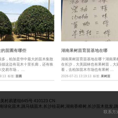
性的苗圃有哪些
湖南果树苗育苗基地在哪
很多，柏加是华中最大的苗木集散
湖南果树苗育苗基地在哪？湖南果
马镇这边有花木十里长廊，还有株
在长沙，大美园林也有果树苗，大
木交易市场， …
看，去柏加苗木市场也有果树 …
9:13
标签:
苗圃
2026-07-21 13:19:13
标签:
果树苗
美村易婆组645号
410123
CN
南绿化苗木,跳马镇苗木,长沙桂花树,湖南香樟树,长沙苗木批发,
联系方