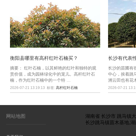
衡阳县哪里有高杆红叶石楠买？
长沙有代表
摘要： 红叶石楠，以其鲜艳的红叶和独特的观
长沙的苗圃有
赏价值，成为园林绿化中的宠儿。高杆红叶石
中心，挨着跳
楠，作为红叶石楠中的一个特 …
洲云田也有花
2026-07-21 13:19:13
标签:
高杆红叶石楠
2026-07-21 13:1
网站地图
湖南省
长沙市
跳马镇大
长沙跳马镇苗木基地,湖