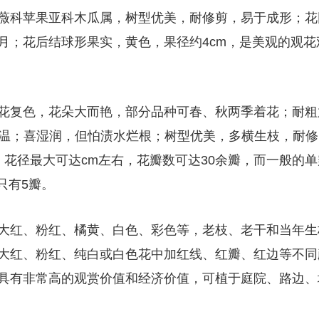
薇科苹果亚科木瓜属，树型优美，耐修剪，易于成形；花
月；花后结球形果实，黄色，果径约4cm，是美观的观花
花复色，花朵大而艳，部分品种可春、秋两季着花；耐粗
高温；喜湿润，但怕渍水烂根；树型优美，多横生枝，耐修
花径最大可达cm左右，花瓣数可达30余瓣，而一般的单
只有5瓣。
大红、粉红、橘黄、白色、彩色等，老枝、老干和当年生
大红、粉红、纯白或白色花中加红线、红瓣、红边等不同
具有非常高的观赏价值和经济价值，可植于庭院、路边、