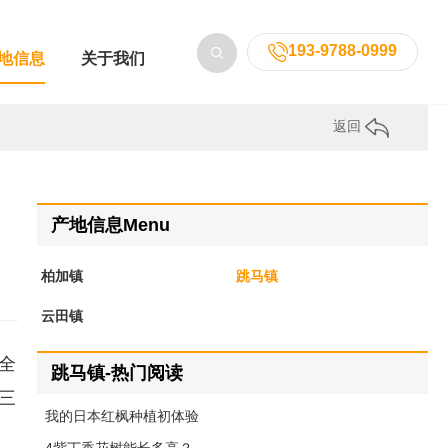
193-9788-0999
地信息
关于我们
返回
产地信息Menu
柏加镇
跳马镇
云田镇
全
跳马镇-热门阅读
三
我的日本红枫种植初体验