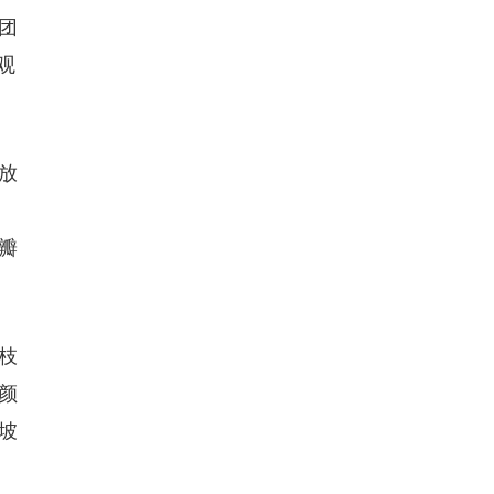
团
观
放
瓣
枝
颜
坡