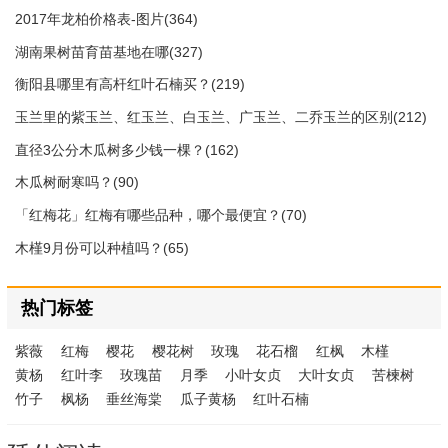
2017年龙柏价格表-图片(364)
湖南果树苗育苗基地在哪(327)
衡阳县哪里有高杆红叶石楠买？(219)
玉兰里的紫玉兰、红玉兰、白玉兰、广玉兰、二乔玉兰的区别(212)
直径3公分木瓜树多少钱一棵？(162)
木瓜树耐寒吗？(90)
「红梅花」红梅有哪些品种，哪个最便宜？(70)
木槿9月份可以种植吗？(65)
热门标签
紫薇
红梅
樱花
樱花树
玫瑰
花石榴
红枫
木槿
黄杨
红叶李
玫瑰苗
月季
小叶女贞
大叶女贞
苦楝树
竹子
枫杨
垂丝海棠
瓜子黄杨
红叶石楠