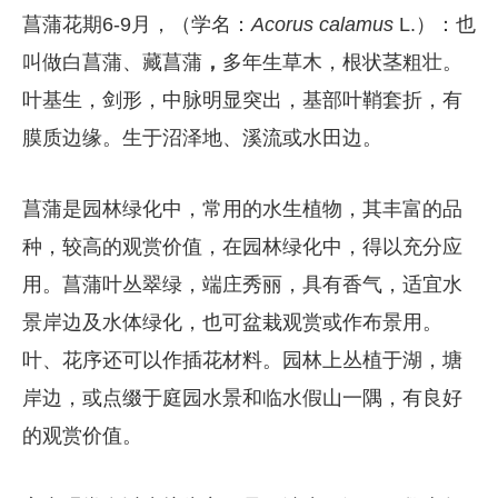
菖蒲花期6-9月，（学名：
Acorus calamus
L.）：也
叫做白菖蒲、藏菖蒲
，
多年生草木，根状茎粗壮。
叶基生，剑形，中脉明显突出，基部叶鞘套折，有
膜质边缘。生于沼泽地、溪流或水田边。
菖蒲是园林绿化中，常用的水生植物，其丰富的品
种，较高的观赏价值，在园林绿化中，得以充分应
用。菖蒲叶丛翠绿，端庄秀丽，具有香气，适宜水
景岸边及水体绿化，也可盆栽观赏或作布景用。
叶、花序还可以作插花材料。园林上丛植于湖，塘
岸边，或点缀于庭园水景和临水假山一隅，有良好
的观赏价值。