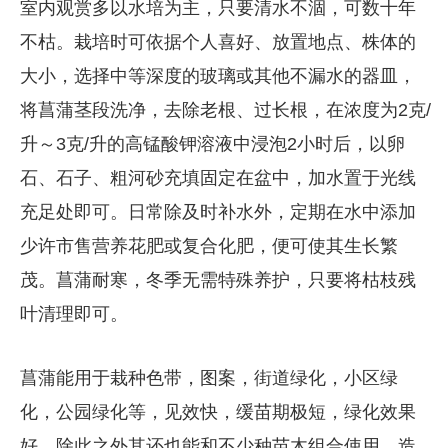
室内观赏多以水培为主，只要清水不涸，可数十年
不枯。栽培时可依据个人喜好、放置地点、株体的
大小，选择中等深度的玻璃或其他不漏水的器皿，
将菖蒲茎段洗净，去除老根、过长根，在浓度为2克/
升～3克/升的高锰酸钾溶液中浸泡2小时后，以卵
石、石子、粗河砂充填固定在盆中，加水置于光线
充足处即可。日常除及时补水外，定期在水中添加
少许市售营养花肥或复合化肥，便可使其生长繁
茂。菖蒲耐寒，冬季无需特殊养护，只要将枯枝残
叶清理即可。
菖蒲能用于栽种色带，图案，街道绿化，小区绿
化，公园绿化等，见效快，缓苗期极短，绿化效果
好。除此之外其还也能和不少种苗木组合使用，造