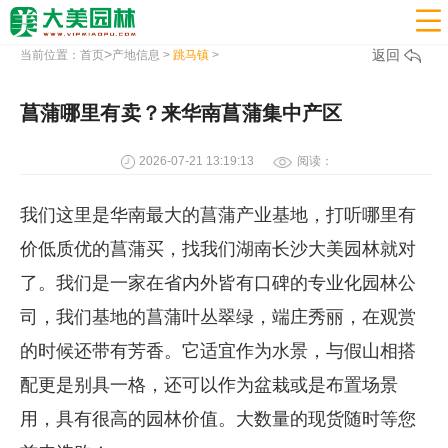

>
返回
当前位置：
首页
产地信息
>
跳马镇
>
菖蒲哪里有卖？来华南菖蒲集中产区
2026-07-21 13:19:13
阅读：
我们这里是华南最大的菖蒲产业基地，打听哪里有
价低质优的菖蒲买，找我们湖南长沙大美园林就对
了。我们是一家在省内外皆有口碑的专业化园林公
司，我们基地的菖蒲叶丛翠绿，端庄秀丽，在观赏
的时候还带有芳香。它适宜作为水景，与假山相搭
配更是别具一格，还可以作为盆栽或是布置场景
用，具有很高的园林价值。大数量的现货随时等您