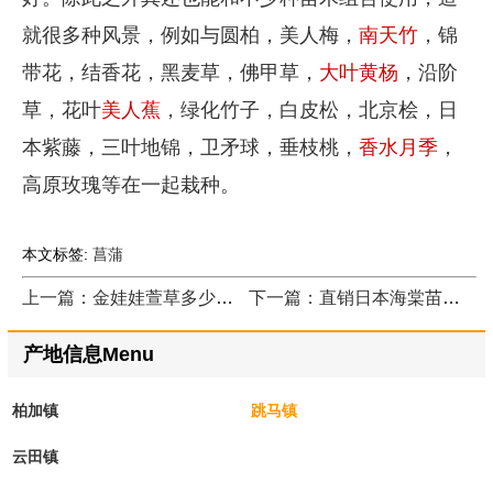
就很多种风景，例如与圆柏，美人梅，
南天竹
，锦
带花，结香花，黑麦草，佛甲草，
大叶黄杨
，沿阶
草，花叶
美人蕉
，绿化竹子，白皮松，北京桧，日
本紫藤，三叶地锦，卫矛球，垂枝桃，
香水月季
，
高原玫瑰等在一起栽种。
本文标签:
菖蒲
上一篇：金娃娃萱草多少钱，大美园林告诉你
下一篇：直销日本海棠苗，价格低廉
产地信息Menu
柏加镇
跳马镇
云田镇