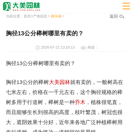

>
返回
当前位置：
首页
产地信息
>
跳马镇
>
胸径13公分榉树哪里有卖的？
2026-07-21 13:18:13
阅读：
胸径13公分榉树哪里有卖的？
胸径13公分的榉树
大美园林
就有卖的，一般树高在
七米左右，价格在一千元左右，这个胸径规格的榉
树多用于行道树，榉树是一种
乔木
，植株很笔直，
而且能够生长到很高的高度，枝叶繁茂，树冠也很
大，遮阴效果十分好，近年来各地广泛种植榉树用