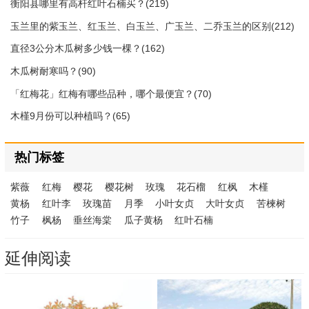
衡阳县哪里有高杆红叶石楠买？(219)
玉兰里的紫玉兰、红玉兰、白玉兰、广玉兰、二乔玉兰的区别(212)
直径3公分木瓜树多少钱一棵？(162)
木瓜树耐寒吗？(90)
「红梅花」红梅有哪些品种，哪个最便宜？(70)
木槿9月份可以种植吗？(65)
热门标签
紫薇
红梅
樱花
樱花树
玫瑰
花石榴
红枫
木槿
黄杨
红叶李
玫瑰苗
月季
小叶女贞
大叶女贞
苦楝树
竹子
枫杨
垂丝海棠
瓜子黄杨
红叶石楠
延伸阅读