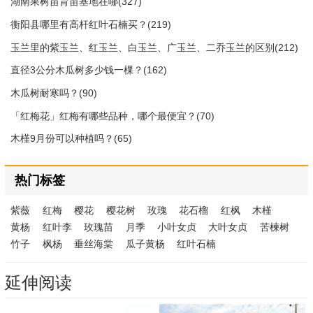
湖南果树苗育苗基地在哪(327)
衡阳县哪里有高杆红叶石楠买？(219)
玉兰里的紫玉兰、红玉兰、白玉兰、广玉兰、二乔玉兰的区别(212)
直径3公分木瓜树多少钱一棵？(162)
木瓜树耐寒吗？(90)
「红梅花」红梅有哪些品种，哪个最便宜？(70)
木槿9月份可以种植吗？(65)
热门标签
紫薇
红梅
樱花
樱花树
玫瑰
花石榴
红枫
木槿
黄杨
红叶李
玫瑰苗
月季
小叶女贞
大叶女贞
苦楝树
竹子
枫杨
垂丝海棠
瓜子黄杨
红叶石楠
延伸阅读