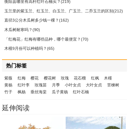
衡阳县哪里有高杆红叶石楠买？(219)
玉兰里的紫玉兰、红玉兰、白玉兰、广玉兰、二乔玉兰的区别(212)
直径3公分木瓜树多少钱一棵？(162)
木瓜树耐寒吗？(90)
「红梅花」红梅有哪些品种，哪个最便宜？(70)
木槿9月份可以种植吗？(65)
热门标签
紫薇
红梅
樱花
樱花树
玫瑰
花石榴
红枫
木槿
黄杨
红叶李
玫瑰苗
月季
小叶女贞
大叶女贞
苦楝树
竹子
枫杨
垂丝海棠
瓜子黄杨
红叶石楠
延伸阅读