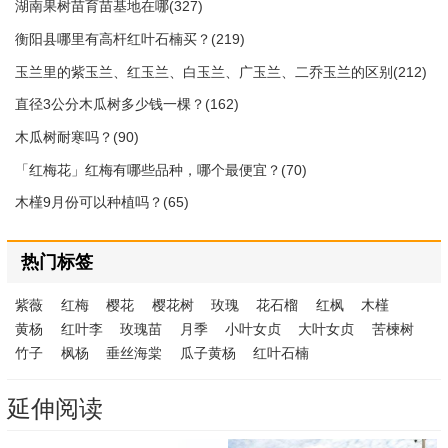
湖南果树苗育苗基地在哪(327)
衡阳县哪里有高杆红叶石楠买？(219)
玉兰里的紫玉兰、红玉兰、白玉兰、广玉兰、二乔玉兰的区别(212)
直径3公分木瓜树多少钱一棵？(162)
木瓜树耐寒吗？(90)
「红梅花」红梅有哪些品种，哪个最便宜？(70)
木槿9月份可以种植吗？(65)
热门标签
紫薇
红梅
樱花
樱花树
玫瑰
花石榴
红枫
木槿
黄杨
红叶李
玫瑰苗
月季
小叶女贞
大叶女贞
苦楝树
竹子
枫杨
垂丝海棠
瓜子黄杨
红叶石楠
延伸阅读