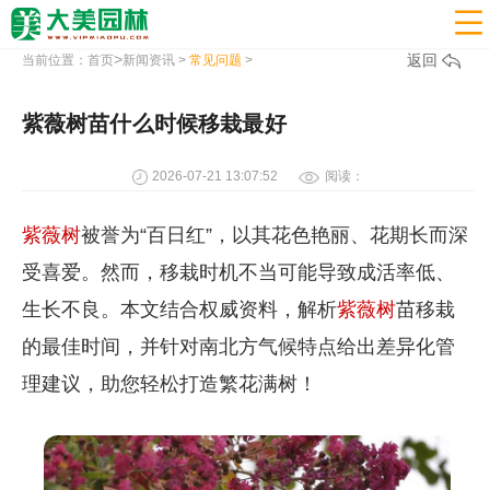

>
返回
当前位置：
首页
新闻资讯
>
常见问题
>
紫薇树苗什么时候移栽最好
2026-07-21 13:07:52
阅读：
紫薇树
被誉为“百日红”，以其花色艳丽、花期长而深
受喜爱。然而，移栽时机不当可能导致成活率低、
生长不良。本文结合权威资料，解析
紫薇树
苗移栽
的最佳时间，并针对南北方气候特点给出差异化管
理建议，助您轻松打造繁花满树！