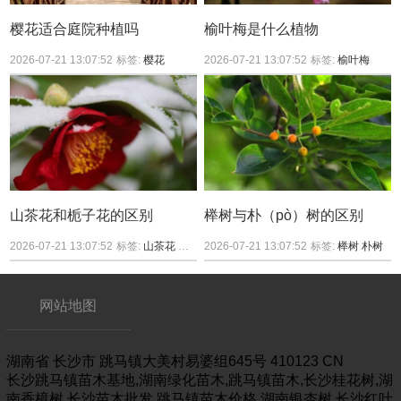
樱花适合庭院种植吗
榆叶梅是什么植物
2026-07-21 13:07:52
标签:
樱花
2026-07-21 13:07:52
标签:
榆叶梅
山茶花和栀子花的区别
榉树与朴（pò）树的区别
2026-07-21 13:07:52
标签:
山茶花
栀子花
2026-07-21 13:07:52
标签:
榉树
朴树
网站地图
湖南省
长沙市
跳马镇大美村易婆组645号
410123
CN
长沙跳马镇苗木基地,湖南绿化苗木,跳马镇苗木,长沙桂花树,湖
南香樟树,长沙苗木批发,跳马镇苗木价格,湖南银杏树,长沙红叶