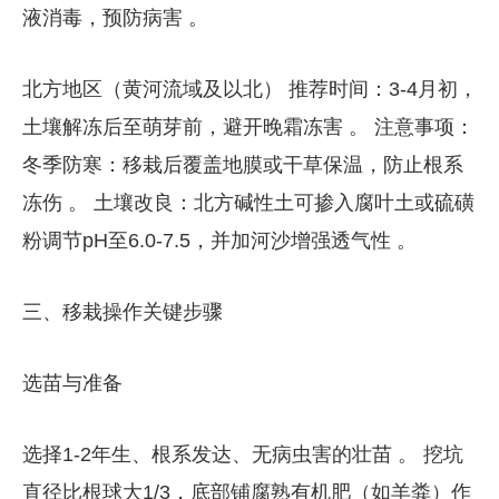
液消毒，预防病害 。
​​北方地区（黄河流域及以北）​​ ​​推荐时间​​：​​3-4月初​​，
土壤解冻后至萌芽前，避开晚霜冻害 。 ​​注意事项​​： ​​
冬季防寒​​：移栽后覆盖地膜或干草保温，防止根系
冻伤 。 ​​土壤改良​​：北方碱性土可掺入腐叶土或硫磺
粉调节pH至6.0-7.5，并加河沙增强透气性 。
三、移栽操作关键步骤
​​选苗与准备​​
选择1-2年生、根系发达、无病虫害的壮苗 。 挖坑
直径比根球大1/3，底部铺腐熟有机肥（如羊粪）作