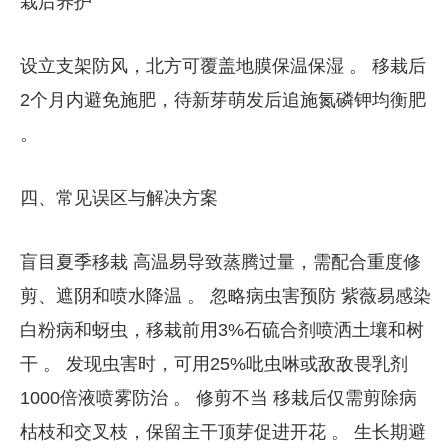
​​栽后养护​​
设立支架防风，北方可覆盖地膜保温保湿 。 移栽后
2个月内避免施肥，待新芽萌发后追施氮磷钾均衡肥
。
四、常见误区与解决方案
​​盲目夏季移栽​​ 高温易导致蒸腾过量，需配合重度修
剪、遮阴和喷水降温 。 ​​忽略病虫害预防​​ 紫薇易感染
白粉病和蚜虫，移栽前用3%石硫合剂喷洒土壤和树
干 。 发现虫害时，可用25%吡虫啉或敌敌畏乳剂
1000倍液喷雾防治 。 ​​修剪不当​​ 移栽后仅需剪除病
枯枝和交叉枝，保留主干顶芽促进开花 。 生长期避