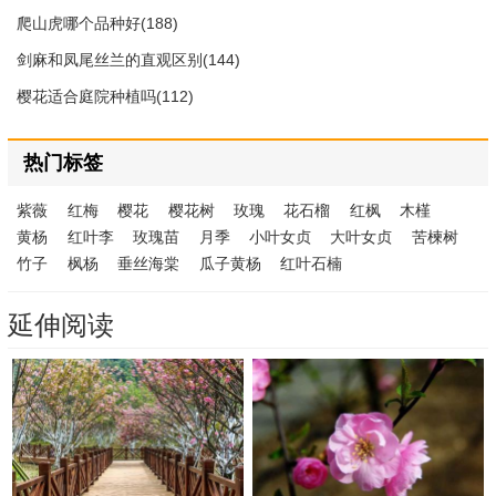
爬山虎哪个品种好(188)
剑麻和凤尾丝兰的直观区别(144)
樱花适合庭院种植吗(112)
热门标签
紫薇
红梅
樱花
樱花树
玫瑰
花石榴
红枫
木槿
黄杨
红叶李
玫瑰苗
月季
小叶女贞
大叶女贞
苦楝树
竹子
枫杨
垂丝海棠
瓜子黄杨
红叶石楠
延伸阅读