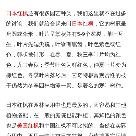
日本红枫
还有很多园艺种类，我们这里就不在过多
的讨论。我们就给合起来叫
日本红枫
，它的树冠呈
扁圆或伞形，叶片呈掌状并有5-9个深裂，单叶互
生，叶片先端尖锐，叶缘有锯齿，叶色紫色或红
色，卵状披针形，在春、夏、秋三季叶片均为红
色，尤其春秋；季节叶色为鲜红色，仲夏叶片变为
棕红色。冬季叶片落尽后，它奇特极富观赏性的枝
干仍然为冬季园林增添一景。是著名的观叶树种。
日本红枫在园林应用中也是最多的，因容易和其他
植物搭配，在一般的庭院也能种植，其鲜艳的颜色
也是
美国红枫
和中国红枫不可比拟的。当然在实际
应用中，不用一味追求日本红枫，应该按照实际情