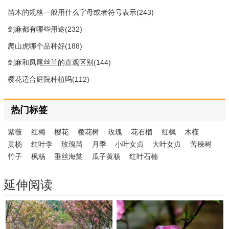
苗木的规格一般用什么字母或者符号表示(243)
剑麻都有哪些用途(232)
爬山虎哪个品种好(188)
剑麻和凤尾丝兰的直观区别(144)
樱花适合庭院种植吗(112)
热门标签
紫薇
红梅
樱花
樱花树
玫瑰
花石榴
红枫
木槿
黄杨
红叶李
玫瑰苗
月季
小叶女贞
大叶女贞
苦楝树
竹子
枫杨
垂丝海棠
瓜子黄杨
红叶石楠
延伸阅读