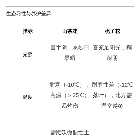
生态习性与养护差异
指标
山茶花
栀子花
喜半阴，忌烈日
喜充足阳光，稍
光照
暴晒
耐阴
耐寒（-10℃），
耐寒性差（-12℃
高温（＞35℃）
落叶），北方需
温度
易灼伤
温室越冬
需肥沃微酸性土