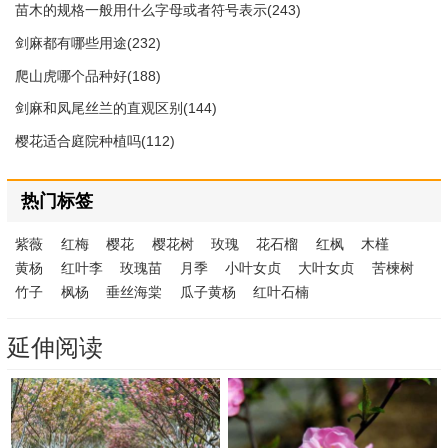
苗木的规格一般用什么字母或者符号表示(243)
剑麻都有哪些用途(232)
爬山虎哪个品种好(188)
剑麻和凤尾丝兰的直观区别(144)
樱花适合庭院种植吗(112)
热门标签
紫薇
红梅
樱花
樱花树
玫瑰
花石榴
红枫
木槿
黄杨
红叶李
玫瑰苗
月季
小叶女贞
大叶女贞
苦楝树
竹子
枫杨
垂丝海棠
瓜子黄杨
红叶石楠
延伸阅读