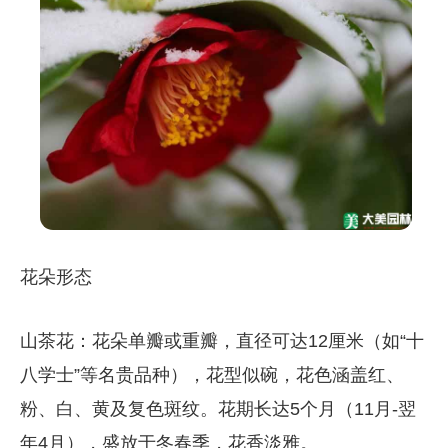
花朵形态
山茶花：花朵单瓣或重瓣，直径可达12厘米（如“十
八学士”等名贵品种），花型似碗，花色涵盖红、
粉、白、黄及复色斑纹。花期长达5个月（11月-翌
年4月），盛放于冬春季，花香淡雅。