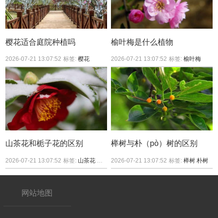
樱花适合庭院种植吗
榆叶梅是什么植物
2026-07-21 13:07:52
标签:
樱花
2026-07-21 13:07:52
标签:
榆叶梅
山茶花和栀子花的区别
榉树与朴（pò）树的区别
2026-07-21 13:07:52
标签:
山茶花
栀子花
2026-07-21 13:07:52
标签:
榉树
朴树
网站地图