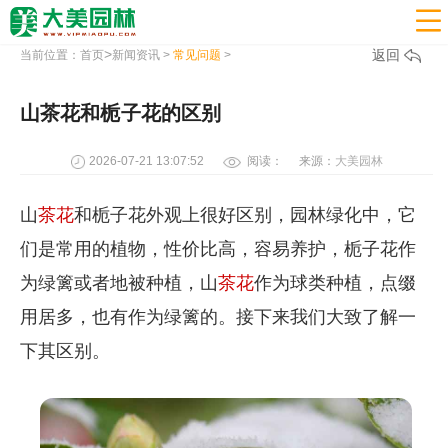

>
返回
当前位置：
首页
新闻资讯
>
常见问题
>
山茶花和栀子花的区别
2026-07-21 13:07:52
阅读：
来源：
大美园林
山
茶花
和栀子花外观上很好区别，园林绿化中，它
们是常用的植物，性价比高，容易养护，栀子花作
为绿篱或者地被种植，山
茶花
作为球类种植，点缀
用居多，也有作为绿篱的。接下来我们大致了解一
下其区别。