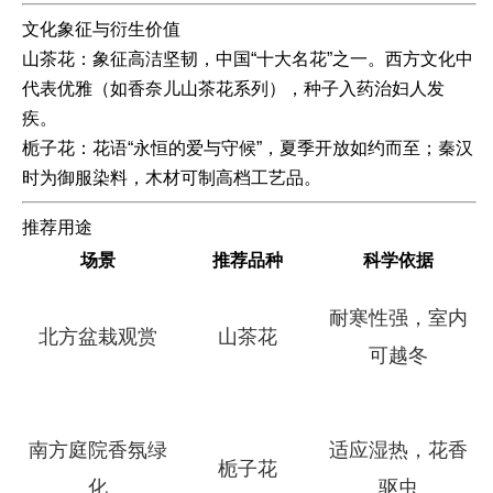
文化象征与衍生价值
山茶花：象征高洁坚韧，中国“十大名花”之一。西方文化中
代表优雅（如香奈儿山茶花系列），种子入药治妇人发
疾。
栀子花：花语“永恒的爱与守候”，夏季开放如约而至；秦汉
时为御服染料，木材可制高档工艺品。
推荐用途
场景
推荐品种
科学依据
耐寒性强，室内
北方盆栽观赏
山茶花
可越冬
南方庭院香氛绿
适应湿热，花香
栀子花
化
驱虫