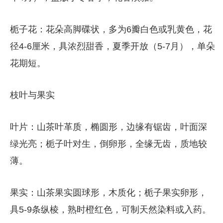
栀子花：花朵高脚碟状，多为6瓣白色或乳黄色，花
径4-6厘米，具浓烈甜香，夏季开放（5-7月），单朵
花期短。
枝叶与果实
叶片：山茶叶革质，椭圆形，边缘有锯齿，叶面深
绿光亮；栀子叶对生，倒卵形，全缘无齿，质地较
薄。
果实：山茶果实圆球形，木质化；栀子果实卵形，
具5-9条纵棱，熟时橙红色，可制天然染料或入药。