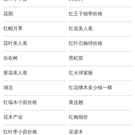
花期
红王子锦带价格
红帽月季
红花美人蕉
花叶美人蕉
红叶石楠球价格
合欢树
黑松苗
黄花美人蕉
红火球紫薇
湖北
红花继木多少钱一棵
红瑞木小苗价格
黄连翘
花木产业
红梅报价
红叶李小苗价格
花灌木