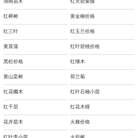
湖南苗木
红火箭紫薇
红榉树
黄金柳价格
红三叶
红玉兰价格
黄菖蒲
红叶碧桃价格
黑松价格
红继木
黄山栾树
荷兰菊
红花檵木
红叶石楠小苗
红千层
红花木槿
花卉苗木
火棘价格
红叶李小苗
火炬树