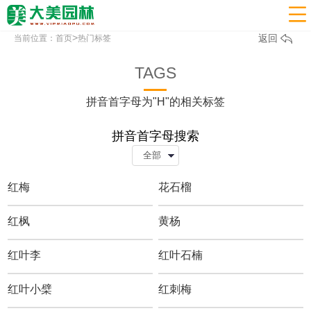

>
返回
当前位置：
首页
热门标签
TAGS
拼音首字母为"H"的相关标签
拼音首字母搜索
红梅
花石榴
红枫
黄杨
红叶李
红叶石楠
红叶小檗
红刺梅