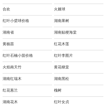
合欢
火棘球
红叶小檗球价格
湖南果树
湖南省
湖南贴梗海棠
黄杨苗
红花木莲
红叶石楠小苗价格
红叶李图片
火焰南天竹
黄花棣棠
湖南红瑞木
湖南黑松
红花葱兰
槐树
湖南花木
红叶女贞