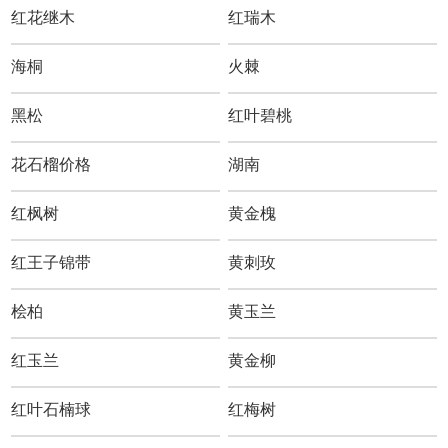
红花继木
红瑞木
海桐
火棘
黑松
红叶碧桃
花石榴价格
湖南
红枫树
黄金槐
红王子锦带
黄刺玫
桧柏
黄玉兰
红玉兰
黄金柳
红叶石楠球
红梅树