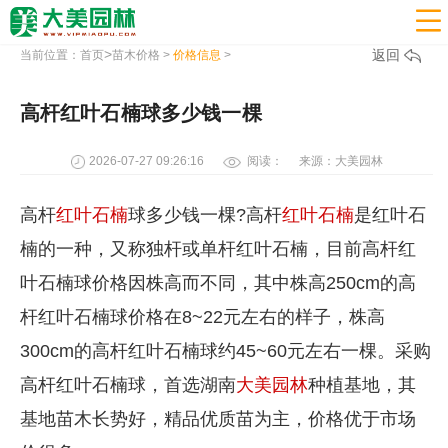

>
返回
当前位置：
首页
苗木价格
>
价格信息
>
高杆红叶石楠球多少钱一棵
2026-07-27 09:26:16
阅读：
来源：大美园林
高杆
红叶石楠
球多少钱一棵?高杆
红叶石楠
是红叶石
楠的一种，又称独杆或单杆红叶石楠，目前高杆红
叶石楠球价格因株高而不同，其中株高250cm的高
杆红叶石楠球价格在8~22元左右的样子，株高
300cm的高杆红叶石楠球约45~60元左右一棵。采购
高杆红叶石楠球，首选湖南
大美园林
种植基地，其
基地苗木长势好，精品优质苗为主，价格优于市场