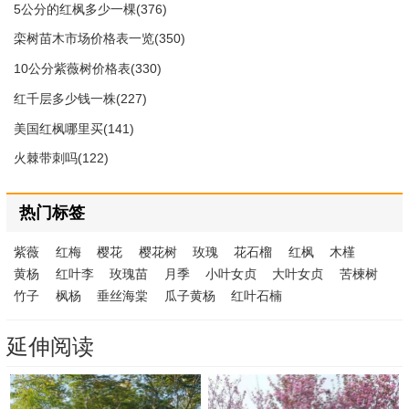
5公分的红枫多少一棵(376)
栾树苗木市场价格表一览(350)
10公分紫薇树价格表(330)
红千层多少钱一株(227)
美国红枫哪里买(141)
火棘带刺吗(122)
热门标签
紫薇
红梅
樱花
樱花树
玫瑰
花石榴
红枫
木槿
黄杨
红叶李
玫瑰苗
月季
小叶女贞
大叶女贞
苦楝树
竹子
枫杨
垂丝海棠
瓜子黄杨
红叶石楠
延伸阅读