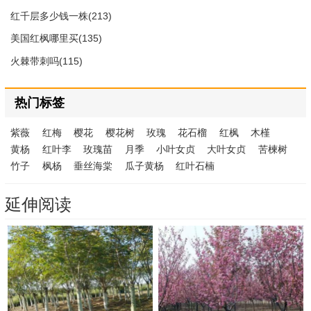
红千层多少钱一株(213)
美国红枫哪里买(135)
火棘带刺吗(115)
热门标签
紫薇
红梅
樱花
樱花树
玫瑰
花石榴
红枫
木槿
黄杨
红叶李
玫瑰苗
月季
小叶女贞
大叶女贞
苦楝树
竹子
枫杨
垂丝海棠
瓜子黄杨
红叶石楠
延伸阅读