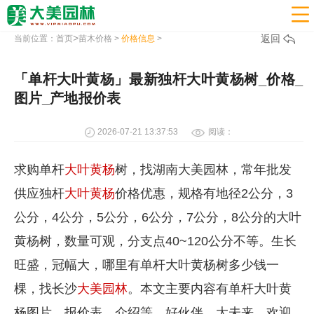

>
返回
当前位置：
首页
苗木价格
>
价格信息
>
「单杆大叶黄杨」最新独杆大叶黄杨树_价格_
图片_产地报价表
2026-07-21 13:37:53
阅读：
求购单杆
大叶黄杨
树，找湖南大美园林，常年批发
供应独杆
大叶黄杨
价格优惠，规格有地径2公分，3
公分，4公分，5公分，6公分，7公分，8公分的大叶
黄杨树，数量可观，分支点40~120公分不等。生长
旺盛，冠幅大，哪里有单杆大叶黄杨树多少钱一
棵，找长沙
大美园林
。本文主要内容有单杆大叶黄
杨图片，报价表，介绍等。好伙伴，大未来，欢迎