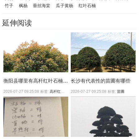
竹子
枫杨
垂丝海棠
瓜子黄杨
红叶石楠
延伸阅读
衡阳县哪里有高杆红叶石楠买？
长沙有代表性的苗圃有哪些
2026-07-27 09:25:08
标签:
高杆红叶石楠
2026-07-27 09:25:08
标签:
苗圃