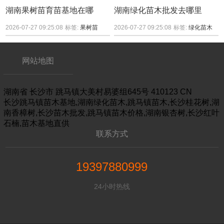
湖南果树苗育苗基地在哪
湖南绿化苗木批发去哪里
2026-07-27 09:25:08
标签:
果树苗
2026-07-27 09:25:08
标签:
绿化苗木
网站地图
湖南省
长沙市
跳马镇大美村易婆组645号
410123
CN
长沙跳马镇苗木基地,湖南绿化苗木,跳马镇苗木,长沙桂花树,湖
南香樟树,长沙苗木批发,跳马镇苗木价格,湖南银杏树,长沙红叶
石楠,苗木基地直供
联系方式
19397880999
24小时热线