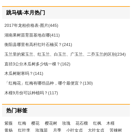
跳马镇-本月热门
2017年龙柏价格表-图片(445)
湖南果树苗育苗基地在哪(411)
衡阳县哪里有高杆红叶石楠买？(241)
玉兰里的紫玉兰、红玉兰、白玉兰、广玉兰、二乔玉兰的区别(234)
直径3公分木瓜树多少钱一棵？(162)
木瓜树耐寒吗？(141)
「红梅花」红梅有哪些品种，哪个最便宜？(130)
木槿9月份可以种植吗？(117)
热门标签
紫薇
红梅
樱花
樱花树
玫瑰
花石榴
红枫
木槿
黄杨
红叶李
玫瑰苗
月季
小叶女贞
大叶女贞
苦楝树