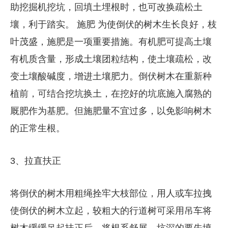
助挖掘机挖坑，回填土埋根时，也可改换疏松土
壤，利于踏实。 施肥 为使倒伏的树木生长良好，枝
叶茂盛，施肥是一项重要措施。有机肥可提高土壤
有机质含量，形成土壤团粒结构，使土壤疏松，改
变土壤酸碱度，增进土壤肥力。倒伏树木在重新种
植前，可结合挖坑换土，在挖好的坑底施入腐熟的
厩肥作为基肥。但施肥量不宜过多，以免影响树木
的正常生根。
3、拉直扶正
将倒伏的树木用粗绳拴牢大枝部位，用人或车拉拽
使倒伏的树木立起，较粗大的行道树可采用吊车将
树木缓缓吊起扶正后，将根系舒展，坑深的要先填