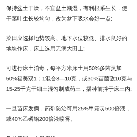
保持盆土干燥，不宜盆土潮湿，有利根系生长，使
干茎叶生长较均匀，改为盆下吸水会好一点;
菜田应选择地势较高、地下水位较低、排水良好的
地块作床，床土选用无病大田土;
可进行床土消毒，每平方米床土用50%多菌灵加
50%福美双1：1混合8—10克，或30%苗菌敌10克与
15-25千克干细土混匀制成药土，播种前拌于床土内;
一旦苗床发病，药剂防治可用25%甲霜灵500倍液，
或40%乙磷铝200倍液喷雾。