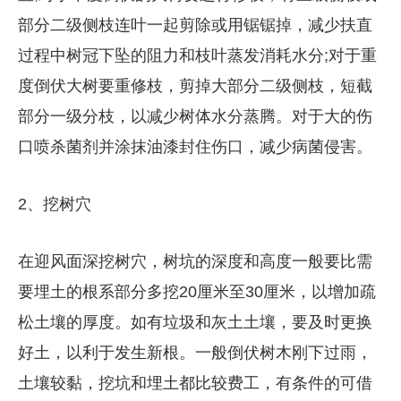
部分二级侧枝连叶一起剪除或用锯锯掉，减少扶直
过程中树冠下坠的阻力和枝叶蒸发消耗水分;对于重
度倒伏大树要重修枝，剪掉大部分二级侧枝，短截
部分一级分枝，以减少树体水分蒸腾。对于大的伤
口喷杀菌剂并涂抹油漆封住伤口，减少病菌侵害。
2、挖树穴
在迎风面深挖树穴，树坑的深度和高度一般要比需
要埋土的根系部分多挖20厘米至30厘米，以增加疏
松土壤的厚度。如有垃圾和灰土土壤，要及时更换
好土，以利于发生新根。一般倒伏树木刚下过雨，
土壤较黏，挖坑和埋土都比较费工，有条件的可借