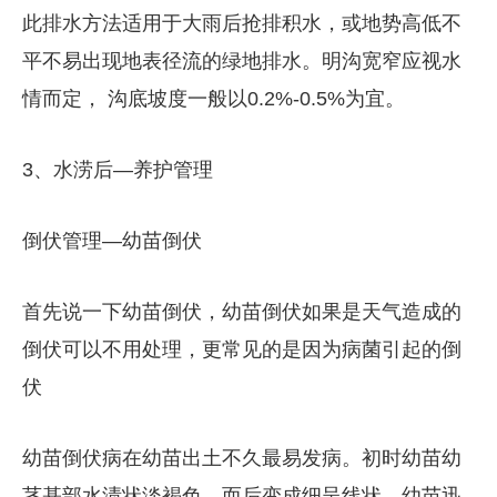
此排水方法适用于大雨后抢排积水，或地势高低不
平不易出现地表径流的绿地排水。明沟宽窄应视水
情而定， 沟底坡度一般以0.2%-0.5%为宜。
3、水涝后—养护管理
倒伏管理—幼苗倒伏
首先说一下幼苗倒伏，幼苗倒伏如果是天气造成的
倒伏可以不用处理，更常见的是因为病菌引起的倒
伏
幼苗倒伏病在幼苗出土不久最易发病。初时幼苗幼
茎基部水渍状淡褐色，而后变成细呈线状，幼苗迅