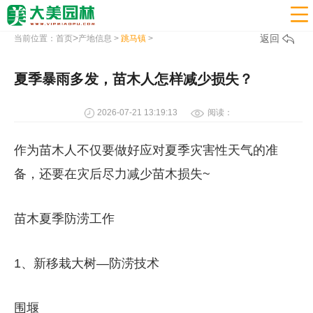

>
返回
当前位置：
首页
产地信息
>
跳马镇
>
夏季暴雨多发，苗木人怎样减少损失？
2026-07-21 13:19:13
阅读：
作为苗木人不仅要做好应对夏季灾害性天气的准
备，还要在灾后尽力减少苗木损失~
苗木夏季防涝工作
1、新移栽大树—防涝技术
围堰