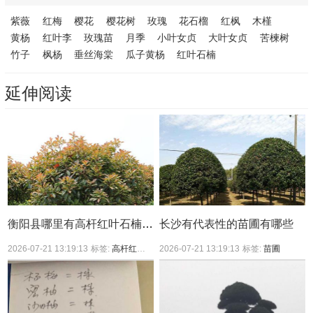
紫薇
红梅
樱花
樱花树
玫瑰
花石榴
红枫
木槿
黄杨
红叶李
玫瑰苗
月季
小叶女贞
大叶女贞
苦楝树
竹子
枫杨
垂丝海棠
瓜子黄杨
红叶石楠
延伸阅读
衡阳县哪里有高杆红叶石楠买？
长沙有代表性的苗圃有哪些
2026-07-21 13:19:13
标签:
高杆红叶石楠
2026-07-21 13:19:13
标签:
苗圃