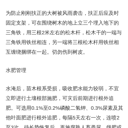
为防止刚刚扶正的大树被风雨袭击，扶正后应及时
固定支架，可在围绕树木的地上立三个埋入地下的
三角铁，用三根2米左右的松木杆，松木干的一端与
三角铁用铁丝相连，另一端将三根松木杆用铁丝相
互缠绕捆绑在一起。切勿伤到树皮。
水肥管理
水淹后，苗木根系受损，吸收肥水能力较弱，不宜
立即进行土壤根部施肥，可灾后前期进行根外追
肥。可选用0.1%至0.2%磷酸二氢钾、0.3%尿素及其
他叶面肥进行根外追肥，每隔5天左右一次，连喷2
至3次。待长势恢复后，再施腐熟人畜粪尿、饼肥或