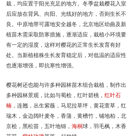
栽，均应置于阳光充足的地方。冬季盆栽樱花入室
后应放在背风、向阳、光线好的地方，否则生长不
良。中原地带可露地安全越冬，北京地区幼曲及新
植苗木需采取防寒措施，逐渐适应，栽植小环境要
有一定的湿度，这样对樱花的正常生长发育有好
处。当新植植株生长发育稳定后，对低温的适应性
也逐渐增强，即抗寒性增强。
樱花树还也能与许多种园林苗木组合栽植，制作出
多种园林景观，比如与蜀桧，红叶碧桃，
红叶石
楠
，连翘，丛生紫薇，马尼拉草坪，黄花萱草，红
瑞木，金边阔叶麦冬，香蒲，黄槽竹，铺地柏，北
京桧，黑松苗，五叶地锦，
海桐
球，羽毛枫，木香