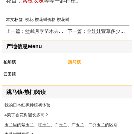
花苗，
紫枝玫瑰
等等一起种植。
本文标签:
樱花
樱花树价格
樱花树
上一篇：盆栽月季苗木去哪里买，当然选华南专业月季种植区，品种多产量大
下一篇：金娃娃萱草多少钱，大美园林告诉你
产地信息Menu
柏加镇
跳马镇
云田镇
跳马镇-热门阅读
我的日本红枫种植初体验
4紫丁香花树能长多高？
玉兰里的紫玉兰、红玉兰、白玉兰、广玉兰、二乔玉兰的区别