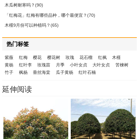
木瓜树耐寒吗？(90)
「红梅花」红梅有哪些品种，哪个最便宜？(70)
木槿9月份可以种植吗？(65)
热门标签
紫薇
红梅
樱花
樱花树
玫瑰
花石榴
红枫
木槿
黄杨
红叶李
玫瑰苗
月季
小叶女贞
大叶女贞
苦楝树
竹子
枫杨
垂丝海棠
瓜子黄杨
红叶石楠
延伸阅读