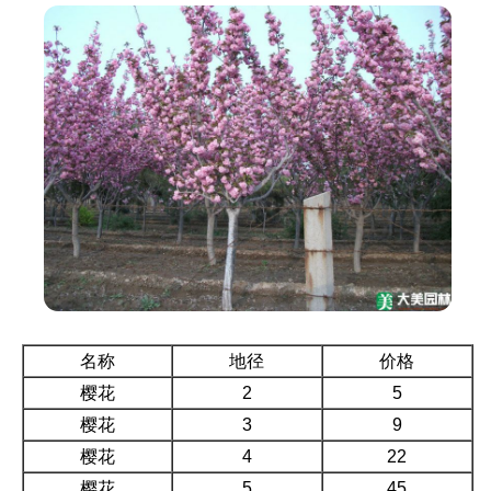
名称
地径
价格
樱花
2
5
樱花
3
9
樱花
4
22
樱花
5
45