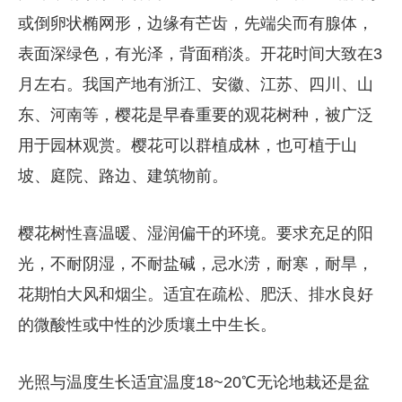
或倒卵状椭网形，边缘有芒齿，先端尖而有腺体，
表面深绿色，有光泽，背面稍淡。开花时间大致在3
月左右。我国产地有浙江、安徽、江苏、四川、山
东、河南等，樱花是早春重要的观花树种，被广泛
用于园林观赏。樱花可以群植成林，也可植于山
坡、庭院、路边、建筑物前。
樱花树性喜温暖、湿润偏干的环境。要求充足的阳
光，不耐阴湿，不耐盐碱，忌水涝，耐寒，耐旱，
花期怕大风和烟尘。适宜在疏松、肥沃、排水良好
的微酸性或中性的沙质壤土中生长。
光照与温度生长适宜温度18~20℃无论地栽还是盆