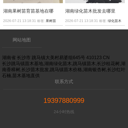
湖南果树苗育苗基地在哪
湖南绿化苗木批发去哪里
2026-07-21 13:18:31
标签:
果树苗
2026-07-21 13:18:31
标签:
绿化苗木
网站地图
湖南省
长沙市
跳马镇大美村易婆组645号
410123
CN
长沙跳马镇苗木基地,湖南绿化苗木,跳马镇苗木,长沙桂花树,湖
南香樟树,长沙苗木批发,跳马镇苗木价格,湖南银杏树,长沙红叶
石楠,苗木基地直供
联系方式
19397880999
24小时热线