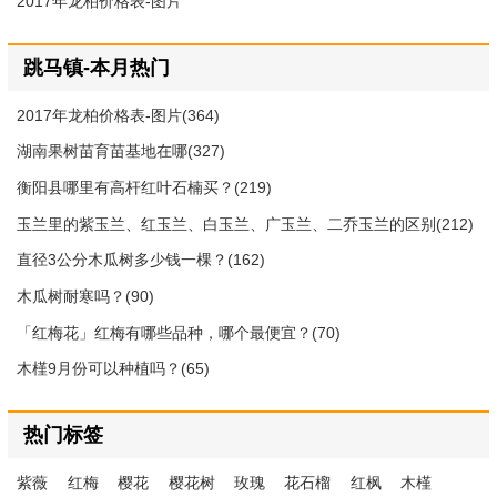
2017年龙柏价格表-图片
跳马镇-本月热门
2017年龙柏价格表-图片(364)
湖南果树苗育苗基地在哪(327)
衡阳县哪里有高杆红叶石楠买？(219)
玉兰里的紫玉兰、红玉兰、白玉兰、广玉兰、二乔玉兰的区别(212)
直径3公分木瓜树多少钱一棵？(162)
木瓜树耐寒吗？(90)
「红梅花」红梅有哪些品种，哪个最便宜？(70)
木槿9月份可以种植吗？(65)
热门标签
紫薇
红梅
樱花
樱花树
玫瑰
花石榴
红枫
木槿