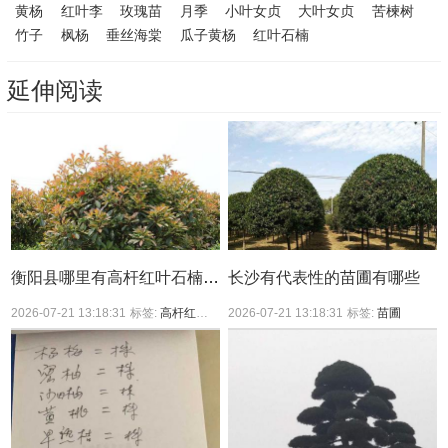
黄杨
红叶李
玫瑰苗
月季
小叶女贞
大叶女贞
苦楝树
竹子
枫杨
垂丝海棠
瓜子黄杨
红叶石楠
延伸阅读
衡阳县哪里有高杆红叶石楠买？
长沙有代表性的苗圃有哪些
2026-07-21 13:18:31
标签:
高杆红叶石楠
2026-07-21 13:18:31
标签:
苗圃