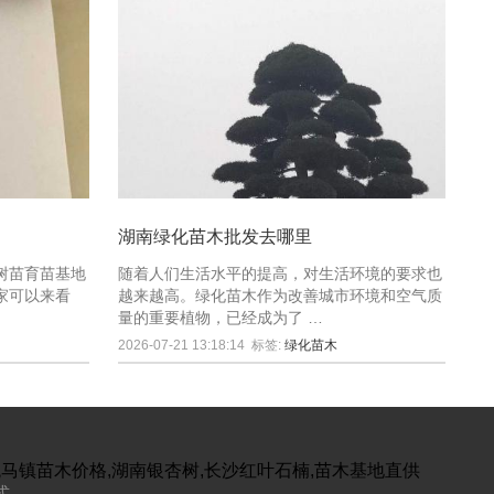
湖南绿化苗木批发去哪里
树苗育苗基地
随着人们生活水平的提高，对生活环境的要求也
家可以来看
越来越高。绿化苗木作为改善城市环境和空气质
量的重要植物，已经成为了 …
2026-07-21 13:18:14
标签:
绿化苗木
跳马镇苗木价格,湖南银杏树,长沙红叶石楠,苗木基地直供
式