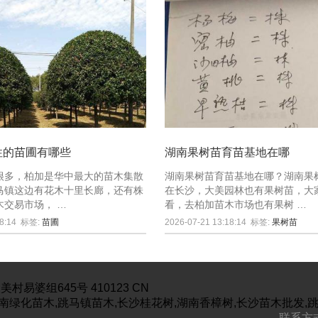
性的苗圃有哪些
湖南果树苗育苗基地在哪
很多，柏加是华中最大的苗木集散
湖南果树苗育苗基地在哪？湖南果
马镇这边有花木十里长廊，还有株
在长沙，大美园林也有果树苗，大
木交易市场， …
看，去柏加苗木市场也有果树 …
8:14
标签:
苗圃
2026-07-21 13:18:14
标签:
果树苗
美村易婆组645号
410123
CN
南绿化苗木,跳马镇苗木,长沙桂花树,湖南香樟树,长沙苗木批发,
联系方