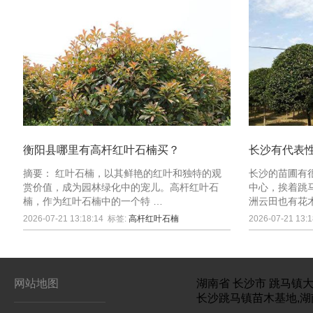
衡阳县哪里有高杆红叶石楠买？
长沙有代表
摘要： 红叶石楠，以其鲜艳的红叶和独特的观
长沙的苗圃有
赏价值，成为园林绿化中的宠儿。高杆红叶石
中心，挨着跳
楠，作为红叶石楠中的一个特 …
洲云田也有花
2026-07-21 13:18:14
标签:
高杆红叶石楠
2026-07-21 13:1
网站地图
湖南省
长沙市
跳马镇大
长沙跳马镇苗木基地,湖