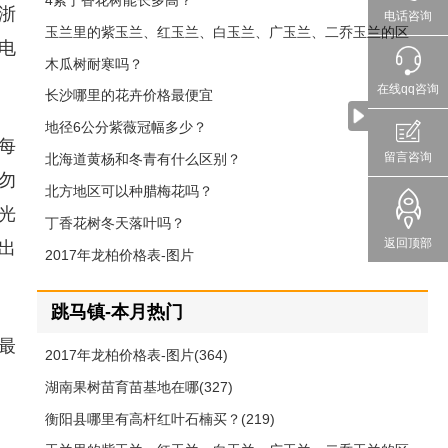
4紫丁香花树能长多高？
浙
电话咨询
玉兰里的紫玉兰、红玉兰、白玉兰、广玉兰、二乔玉兰的区
电
别
木瓜树耐寒吗？
在线qq咨询
长沙哪里的花卉价格最便宜
地径6公分紫薇冠幅多少？
每
留言咨询
北海道黄杨和冬青有什么区别？
勿
北方地区可以种腊梅花吗？
光
丁香花树冬天落叶吗？
返回顶部
出
2017年龙柏价格表-图片
跳马镇-本月热门
最
2017年龙柏价格表-图片(364)
湖南果树苗育苗基地在哪(327)
衡阳县哪里有高杆红叶石楠买？(219)