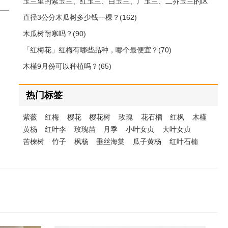
玉兰里的紫玉兰、红玉兰、白玉兰、广玉兰、二乔玉兰的区
别(212)
直径3公分木瓜树多少钱一棵？(162)
木瓜树耐寒吗？(90)
「红梅花」红梅有哪些品种，哪个最便宜？(70)
木槿9月份可以种植吗？(65)
热门标签
紫薇
红梅
樱花
樱花树
玫瑰
花石榴
红枫
木槿
黄杨
红叶李
玫瑰苗
月季
小叶女贞
大叶女贞
苦楝树
竹子
枫杨
垂丝海棠
瓜子黄杨
红叶石楠