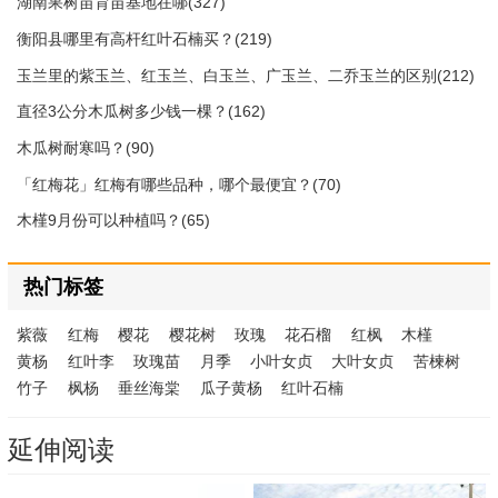
湖南果树苗育苗基地在哪(327)
衡阳县哪里有高杆红叶石楠买？(219)
玉兰里的紫玉兰、红玉兰、白玉兰、广玉兰、二乔玉兰的区别(212)
直径3公分木瓜树多少钱一棵？(162)
木瓜树耐寒吗？(90)
「红梅花」红梅有哪些品种，哪个最便宜？(70)
木槿9月份可以种植吗？(65)
热门标签
紫薇
红梅
樱花
樱花树
玫瑰
花石榴
红枫
木槿
黄杨
红叶李
玫瑰苗
月季
小叶女贞
大叶女贞
苦楝树
竹子
枫杨
垂丝海棠
瓜子黄杨
红叶石楠
延伸阅读