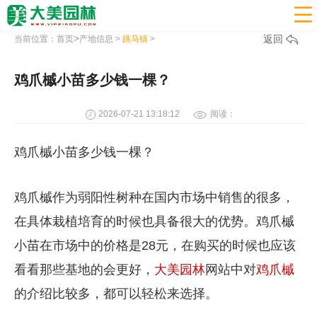

>
返回
当前位置：
首页
产地信息
>
跳马镇
>
鸡爪槭小苗多少钱一棵？
2026-07-21 13:18:12
阅读：
鸡爪槭小苗多少钱一棵？
鸡爪槭作为弱阳性树种在国内市场中销售的很多，
在具体栽植培育的时候也具备很大的优势。鸡爪槭
小苗在市场中的价格是28元，在购买的时候也应该
看看那些基地的会更好，
大美园林
网站中对
鸡爪槭
的介绍比较多，都可以轻松来选择。