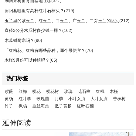
湖南果树苗育苗基地在哪(327)
衡阳县哪里有高杆红叶石楠买？(219)
玉兰里的紫玉兰、红玉兰、白玉兰、广玉兰、二乔玉兰的区别(212)
直径3公分木瓜树多少钱一棵？(162)
木瓜树耐寒吗？(90)
「红梅花」红梅有哪些品种，哪个最便宜？(70)
木槿9月份可以种植吗？(65)
热门标签
紫薇
红梅
樱花
樱花树
玫瑰
花石榴
红枫
木槿
黄杨
红叶李
玫瑰苗
月季
小叶女贞
大叶女贞
苦楝树
竹子
枫杨
垂丝海棠
瓜子黄杨
红叶石楠
延伸阅读