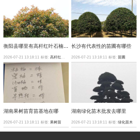
衡阳县哪里有高杆红叶石楠买？
长沙有代表性的苗圃有哪些
2026-07-21 13:18:11
标签:
高杆红叶石楠
2026-07-21 13:18:11
标签:
苗圃
湖南果树苗育苗基地在哪
湖南绿化苗木批发去哪里
2026-07-21 13:18:11
标签:
果树苗
2026-07-21 13:18:11
标签:
绿化苗木