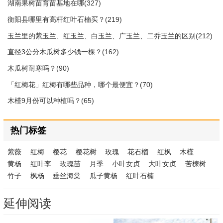
湖南果树苗育苗基地在哪(327)
衡阳县哪里有高杆红叶石楠买？(219)
玉兰里的紫玉兰、红玉兰、白玉兰、广玉兰、二乔玉兰的区别(212)
直径3公分木瓜树多少钱一棵？(162)
木瓜树耐寒吗？(90)
「红梅花」红梅有哪些品种，哪个最便宜？(70)
木槿9月份可以种植吗？(65)
热门标签
紫薇
红梅
樱花
樱花树
玫瑰
花石榴
红枫
木槿
黄杨
红叶李
玫瑰苗
月季
小叶女贞
大叶女贞
苦楝树
竹子
枫杨
垂丝海棠
瓜子黄杨
红叶石楠
延伸阅读