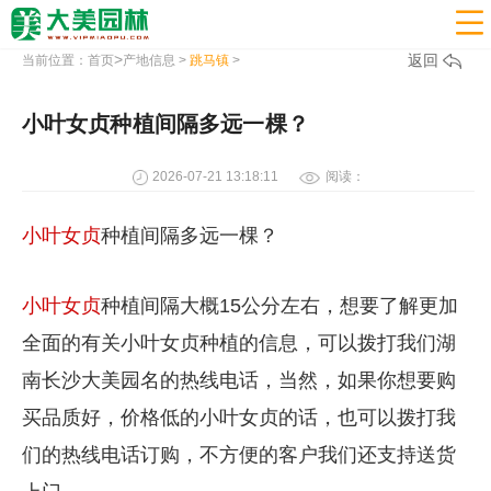

>
返回
当前位置：
首页
产地信息
>
跳马镇
>
小叶女贞种植间隔多远一棵？
2026-07-21 13:18:11
阅读：
小叶女贞
种植间隔多远一棵？
小叶女贞
种植间隔大概15公分左右，想要了解更加
全面的有关小叶女贞种植的信息，可以拨打我们湖
南长沙大美园名的热线电话，当然，如果你想要购
买品质好，价格低的小叶女贞的话，也可以拨打我
们的热线电话订购，不方便的客户我们还支持送货