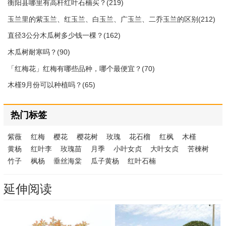
衡阳县哪里有高杆红叶石楠买？(219)
玉兰里的紫玉兰、红玉兰、白玉兰、广玉兰、二乔玉兰的区别(212)
直径3公分木瓜树多少钱一棵？(162)
木瓜树耐寒吗？(90)
「红梅花」红梅有哪些品种，哪个最便宜？(70)
木槿9月份可以种植吗？(65)
热门标签
紫薇
红梅
樱花
樱花树
玫瑰
花石榴
红枫
木槿
黄杨
红叶李
玫瑰苗
月季
小叶女贞
大叶女贞
苦楝树
竹子
枫杨
垂丝海棠
瓜子黄杨
红叶石楠
延伸阅读