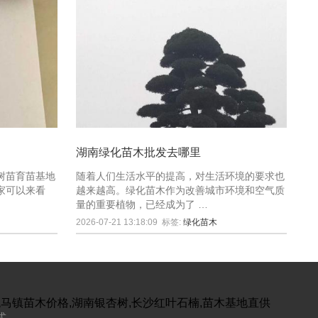
湖南绿化苗木批发去哪里
树苗育苗基地
随着人们生活水平的提高，对生活环境的要求也
家可以来看
越来越高。绿化苗木作为改善城市环境和空气质
量的重要植物，已经成为了 …
2026-07-21 13:18:09
标签:
绿化苗木
跳马镇苗木价格,湖南银杏树,长沙红叶石楠,苗木基地直供
式