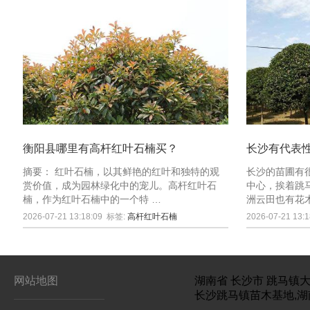
衡阳县哪里有高杆红叶石楠买？
长沙有代表
摘要： 红叶石楠，以其鲜艳的红叶和独特的观
长沙的苗圃有
赏价值，成为园林绿化中的宠儿。高杆红叶石
中心，挨着跳
楠，作为红叶石楠中的一个特 …
洲云田也有花
2026-07-21 13:18:09
标签:
高杆红叶石楠
2026-07-21 13:1
网站地图
湖南省
长沙市
跳马镇大
长沙跳马镇苗木基地,湖