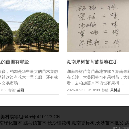
性的苗圃有哪些
湖南果树苗育苗基地在哪
很多，柏加是华中最大的苗木集散
湖南果树苗育苗基地在哪？湖南果
马镇这边有花木十里长廊，还有株
在长沙，大美园林也有果树苗，大
木交易市场， …
看，去柏加苗木市场也有果树 …
8:09
标签:
苗圃
2026-07-21 13:18:09
标签:
果树苗
美村易婆组645号
410123
CN
南绿化苗木,跳马镇苗木,长沙桂花树,湖南香樟树,长沙苗木批发,
联系方