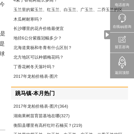
4紫丁香花树能长多高？
今
电话咨询
玉兰里的紫玉兰、红玉兰、白玉兰、广玉兰、二乔玉兰的区
别
木瓜树耐寒吗？
在线qq咨询
长沙哪里的花卉价格最便宜
是
地径6公分紫薇冠幅多少？
是
留言咨询
北海道黄杨和冬青有什么区别？
球
北方地区可以种腊梅花吗？
丁香花树冬天落叶吗？
返回顶部
2017年龙柏价格表-图片
跳马镇-本月热门
2017年龙柏价格表-图片(364)
湖南果树苗育苗基地在哪(327)
衡阳县哪里有高杆红叶石楠买？(219)