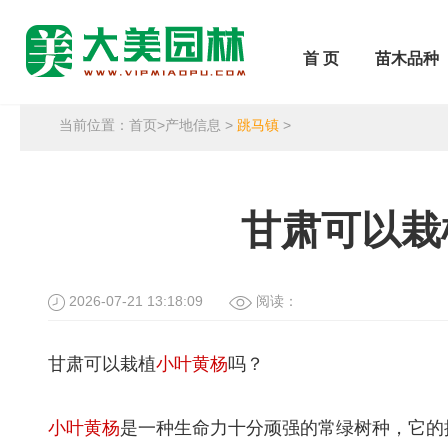
首 页
苗木品种
当前位置：
首页
>
产地信息
>
跳马镇
>
甘肃可以栽
2026-07-21 13:18:09
阅读：
甘肃可以栽植
小叶黄杨
吗？
小叶黄杨
是一种生命力十分顽强的常绿树种，它的