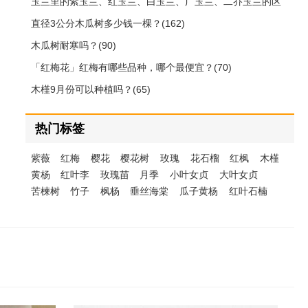
玉兰里的紫玉兰、红玉兰、白玉兰、广玉兰、二乔玉兰的区
别(212)
直径3公分木瓜树多少钱一棵？(162)
木瓜树耐寒吗？(90)
「红梅花」红梅有哪些品种，哪个最便宜？(70)
木槿9月份可以种植吗？(65)
热门标签
紫薇
红梅
樱花
樱花树
玫瑰
花石榴
红枫
木槿
黄杨
红叶李
玫瑰苗
月季
小叶女贞
大叶女贞
苦楝树
竹子
枫杨
垂丝海棠
瓜子黄杨
红叶石楠