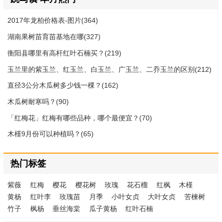
2017年龙柏价格表-图片(364)
湖南果树苗育苗基地在哪(327)
衡阳县哪里有高杆红叶石楠买？(219)
玉兰里的紫玉兰、红玉兰、白玉兰、广玉兰、二乔玉兰的区别(212)
直径3公分木瓜树多少钱一棵？(162)
木瓜树耐寒吗？(90)
「红梅花」红梅有哪些品种，哪个最便宜？(70)
木槿9月份可以种植吗？(65)
热门标签
紫薇
红梅
樱花
樱花树
玫瑰
花石榴
红枫
木槿
黄杨
红叶李
玫瑰苗
月季
小叶女贞
大叶女贞
苦楝树
竹子
枫杨
垂丝海棠
瓜子黄杨
红叶石楠