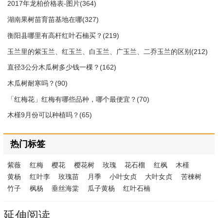
2017年龙柏价格表-图片(364)
湖南果树苗育苗基地在哪(327)
衡阳县哪里有高杆红叶石楠买？(219)
玉兰里的紫玉兰、红玉兰、白玉兰、广玉兰、二乔玉兰的区别(212)
直径3公分木瓜树多少钱一棵？(162)
木瓜树耐寒吗？(90)
「红梅花」红梅有哪些品种，哪个最便宜？(70)
木槿9月份可以种植吗？(65)
热门标签
紫薇
红梅
樱花
樱花树
玫瑰
花石榴
红枫
木槿
黄杨
红叶李
玫瑰苗
月季
小叶女贞
大叶女贞
苦楝树
竹子
枫杨
垂丝海棠
瓜子黄杨
红叶石楠
延伸阅读