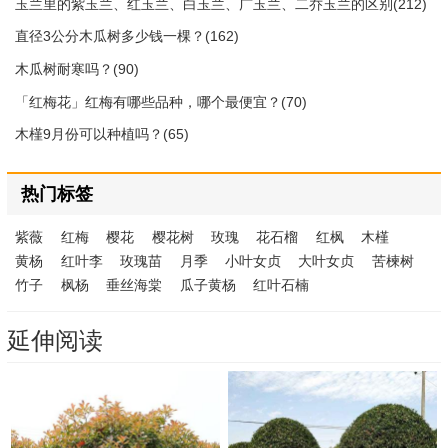
玉兰里的紫玉兰、红玉兰、白玉兰、广玉兰、二乔玉兰的区别(212)
直径3公分木瓜树多少钱一棵？(162)
木瓜树耐寒吗？(90)
「红梅花」红梅有哪些品种，哪个最便宜？(70)
木槿9月份可以种植吗？(65)
热门标签
紫薇
红梅
樱花
樱花树
玫瑰
花石榴
红枫
木槿
黄杨
红叶李
玫瑰苗
月季
小叶女贞
大叶女贞
苦楝树
竹子
枫杨
垂丝海棠
瓜子黄杨
红叶石楠
延伸阅读