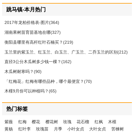
跳马镇-本月热门
2017年龙柏价格表-图片(364)
湖南果树苗育苗基地在哪(327)
衡阳县哪里有高杆红叶石楠买？(219)
玉兰里的紫玉兰、红玉兰、白玉兰、广玉兰、二乔玉兰的区别(212)
直径3公分木瓜树多少钱一棵？(162)
木瓜树耐寒吗？(90)
「红梅花」红梅有哪些品种，哪个最便宜？(70)
木槿9月份可以种植吗？(65)
热门标签
紫薇
红梅
樱花
樱花树
玫瑰
花石榴
红枫
木槿
黄杨
红叶李
玫瑰苗
月季
小叶女贞
大叶女贞
苦楝树