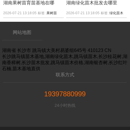
湖南果树苗育苗基地在哪
湖南绿化苗木批发去哪里
2026-07-21 13:18:05
标签:
果树苗
2026-07-21 13:18:05
标签:
绿化苗木
网站地图
湖南省
长沙市
跳马镇大美村易婆组645号
410123
CN
长沙跳马镇苗木基地,湖南绿化苗木,跳马镇苗木,长沙桂花树,湖
南香樟树,长沙苗木批发,跳马镇苗木价格,湖南银杏树,长沙红叶
石楠,苗木基地直供
联系方式
19397880999
24小时热线