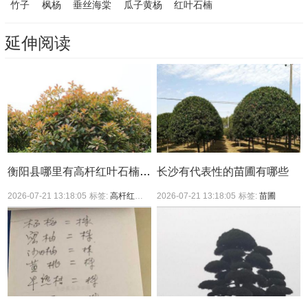
竹子
枫杨
垂丝海棠
瓜子黄杨
红叶石楠
延伸阅读
衡阳县哪里有高杆红叶石楠买？
长沙有代表性的苗圃有哪些
2026-07-21 13:18:05
标签:
高杆红叶石楠
2026-07-21 13:18:05
标签:
苗圃