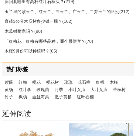
衡阳县哪里有高杆红叶石楠买？(219)
玉兰里的紫玉兰、红玉兰、白玉兰、广玉兰、二乔玉兰的区别(212)
直径3公分木瓜树多少钱一棵？(162)
木瓜树耐寒吗？(90)
「红梅花」红梅有哪些品种，哪个最便宜？(70)
木槿9月份可以种植吗？(65)
热门标签
紫薇
红梅
樱花
樱花树
玫瑰
花石榴
红枫
木槿
黄杨
红叶李
玫瑰苗
月季
小叶女贞
大叶女贞
苦楝树
竹子
枫杨
垂丝海棠
瓜子黄杨
红叶石楠
延伸阅读