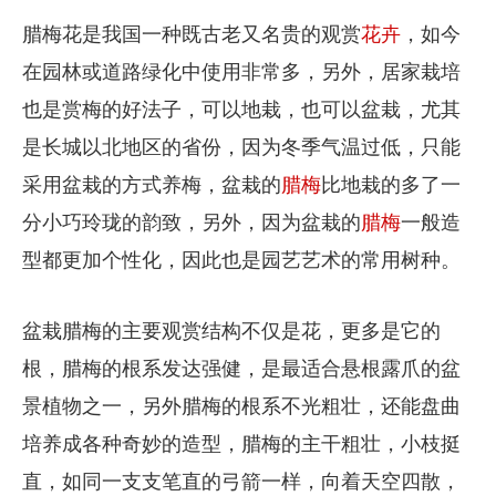
腊梅花是我国一种既古老又名贵的观赏
花卉
，如今
在园林或道路绿化中使用非常多，另外，居家栽培
也是赏梅的好法子，可以地栽，也可以盆栽，尤其
是长城以北地区的省份，因为冬季气温过低，只能
采用盆栽的方式养梅，盆栽的
腊梅
比地栽的多了一
分小巧玲珑的韵致，另外，因为盆栽的
腊梅
一般造
型都更加个性化，因此也是园艺艺术的常用树种。
盆栽腊梅的主要观赏结构不仅是花，更多是它的
根，腊梅的根系发达强健，是最适合悬根露爪的盆
景植物之一，另外腊梅的根系不光粗壮，还能盘曲
培养成各种奇妙的造型，腊梅的主干粗壮，小枝挺
直，如同一支支笔直的弓箭一样，向着天空四散，