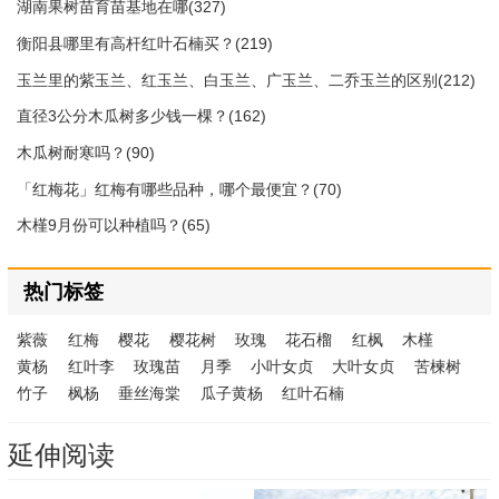
湖南果树苗育苗基地在哪(327)
衡阳县哪里有高杆红叶石楠买？(219)
玉兰里的紫玉兰、红玉兰、白玉兰、广玉兰、二乔玉兰的区别(212)
直径3公分木瓜树多少钱一棵？(162)
木瓜树耐寒吗？(90)
「红梅花」红梅有哪些品种，哪个最便宜？(70)
木槿9月份可以种植吗？(65)
热门标签
紫薇
红梅
樱花
樱花树
玫瑰
花石榴
红枫
木槿
黄杨
红叶李
玫瑰苗
月季
小叶女贞
大叶女贞
苦楝树
竹子
枫杨
垂丝海棠
瓜子黄杨
红叶石楠
延伸阅读