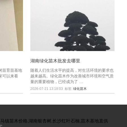
湖南绿化苗木批发去哪里
树苗育苗基地
随着人们生活水平的提高，对生活环境的要求也
家可以来看
越来越高。绿化苗木作为改善城市环境和空气质
量的重要植物，已经成为了 …
2026-07-21 13:18:03
标签:
绿化苗木
跳马镇苗木价格,湖南银杏树,长沙红叶石楠,苗木基地直供
式