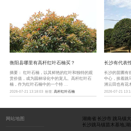
衡阳县哪里有高杆红叶石楠买？
长沙有代表
摘要： 红叶石楠，以其鲜艳的红叶和独特的观
长沙的苗圃有
赏价值，成为园林绿化中的宠儿。高杆红叶石
中心，挨着跳
楠，作为红叶石楠中的一个特 …
洲云田也有花
2026-07-21 13:18:03
标签:
高杆红叶石楠
2026-07-21 13:1
网站地图
湖南省
长沙市
跳马镇大
长沙跳马镇苗木基地,湖