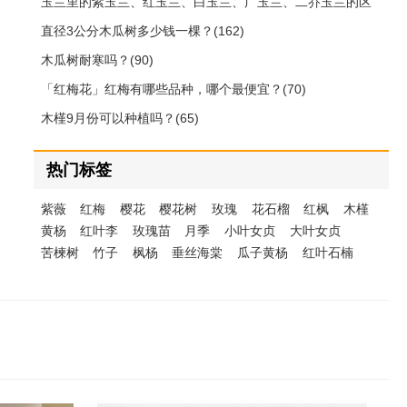
玉兰里的紫玉兰、红玉兰、白玉兰、广玉兰、二乔玉兰的区
别(212)
直径3公分木瓜树多少钱一棵？(162)
木瓜树耐寒吗？(90)
「红梅花」红梅有哪些品种，哪个最便宜？(70)
木槿9月份可以种植吗？(65)
热门标签
紫薇
红梅
樱花
樱花树
玫瑰
花石榴
红枫
木槿
黄杨
红叶李
玫瑰苗
月季
小叶女贞
大叶女贞
苦楝树
竹子
枫杨
垂丝海棠
瓜子黄杨
红叶石楠