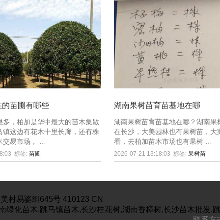
性的苗圃有哪些
湖南果树苗育苗基地在哪
很多，柏加是华中最大的苗木集散
湖南果树苗育苗基地在哪？湖南果
马镇这边有花木十里长廊，还有株
在长沙，大美园林也有果树苗，大
木交易市场， …
看，去柏加苗木市场也有果树 …
8:03
标签:
苗圃
2026-07-21 13:18:03
标签:
果树苗
美村易婆组645号
410123
CN
南绿化苗木,跳马镇苗木,长沙桂花树,湖南香樟树,长沙苗木批发,
联系方