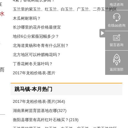
4紫丁香花树能长多高？
在
电话咨询
玉兰里的紫玉兰、红玉兰、白玉兰、广玉兰、二乔玉兰的区
水
别
木瓜树耐寒吗？
在线qq咨询
长沙哪里的花卉价格最便宜
地径6公分紫薇冠幅多少？
遇
留言咨询
北海道黄杨和冬青有什么区别？
北方地区可以种腊梅花吗？
丁香花树冬天落叶吗？
而
返回顶部
2017年龙柏价格表-图片
跳马镇-本月热门
2017年龙柏价格表-图片(364)
湖南果树苗育苗基地在哪(327)
衡阳县哪里有高杆红叶石楠买？(219)