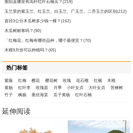
衡阳县哪里有高杆红叶石楠买？(219)
玉兰里的紫玉兰、红玉兰、白玉兰、广玉兰、二乔玉兰的区别(212)
直径3公分木瓜树多少钱一棵？(162)
木瓜树耐寒吗？(90)
「红梅花」红梅有哪些品种，哪个最便宜？(70)
木槿9月份可以种植吗？(65)
热门标签
紫薇
红梅
樱花
樱花树
玫瑰
花石榴
红枫
木槿
黄杨
红叶李
玫瑰苗
月季
小叶女贞
大叶女贞
苦楝树
竹子
枫杨
垂丝海棠
瓜子黄杨
红叶石楠
延伸阅读