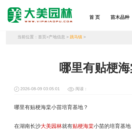
首 页
苗木品种
当前位置：
首页
>
产地信息
>
跳马镇
>
哪里有贴梗海
2026-08-09 03:05:01
阅读：
哪里有贴梗海棠小苗培育基地？
在湖南长沙
大美园林
就有
贴梗海棠
小苗的培育基地