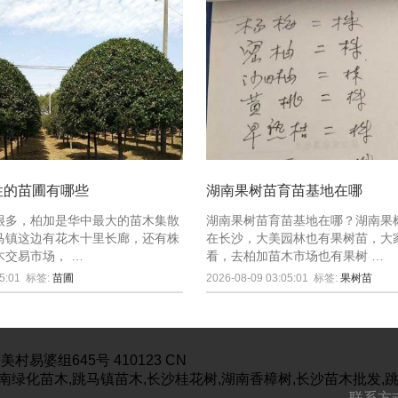
性的苗圃有哪些
湖南果树苗育苗基地在哪
很多，柏加是华中最大的苗木集散
湖南果树苗育苗基地在哪？湖南果
马镇这边有花木十里长廊，还有株
在长沙，大美园林也有果树苗，大
木交易市场， …
看，去柏加苗木市场也有果树 …
5:01
标签:
苗圃
2026-08-09 03:05:01
标签:
果树苗
美村易婆组645号
410123
CN
南绿化苗木,跳马镇苗木,长沙桂花树,湖南香樟树,长沙苗木批发,
联系方