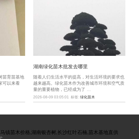
湖南绿化苗木批发去哪里
树苗育苗基地
随着人们生活水平的提高，对生活环境的要求也
家可以来看
越来越高。绿化苗木作为改善城市环境和空气质
量的重要植物，已经成为了 …
2026-08-09 03:05:01
标签:
绿化苗木
跳马镇苗木价格,湖南银杏树,长沙红叶石楠,苗木基地直供
式