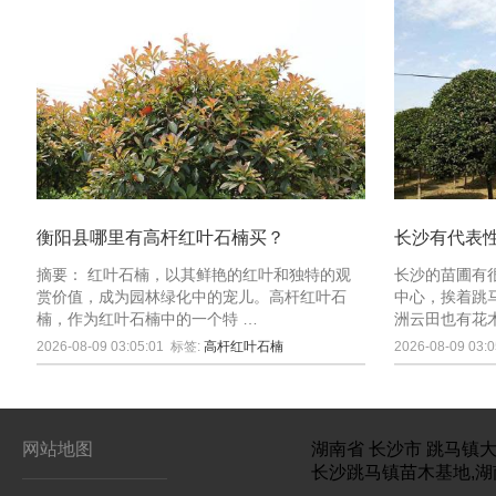
衡阳县哪里有高杆红叶石楠买？
长沙有代表
摘要： 红叶石楠，以其鲜艳的红叶和独特的观
长沙的苗圃有
赏价值，成为园林绿化中的宠儿。高杆红叶石
中心，挨着跳
楠，作为红叶石楠中的一个特 …
洲云田也有花
2026-08-09 03:05:01
标签:
高杆红叶石楠
2026-08-09 03:0
网站地图
湖南省
长沙市
跳马镇大
长沙跳马镇苗木基地,湖