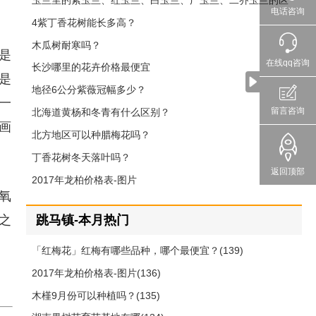
玉兰里的紫玉兰、红玉兰、白玉兰、广玉兰、二乔玉兰的区
电话咨询
别
4紫丁香花树能长多高？
木瓜树耐寒吗？
是
在线qq咨询
长沙哪里的花卉价格最便宜
是
地径6公分紫薇冠幅多少？
一
留言咨询
北海道黄杨和冬青有什么区别？
画
北方地区可以种腊梅花吗？
丁香花树冬天落叶吗？
返回顶部
2017年龙柏价格表-图片
氧
跳马镇-本月热门
之
「红梅花」红梅有哪些品种，哪个最便宜？(139)
2017年龙柏价格表-图片(136)
木槿9月份可以种植吗？(135)