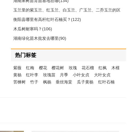
湖南果树苗育苗基地在哪(134)
玉兰里的紫玉兰、红玉兰、白玉兰、广玉兰、二乔玉兰的区
别(126)
衡阳县哪里有高杆红叶石楠买？(122)
木瓜树耐寒吗？(106)
湖南绿化苗木批发去哪里(90)
热门标签
紫薇
红梅
樱花
樱花树
玫瑰
花石榴
红枫
木槿
黄杨
红叶李
玫瑰苗
月季
小叶女贞
大叶女贞
苦楝树
竹子
枫杨
垂丝海棠
瓜子黄杨
红叶石楠