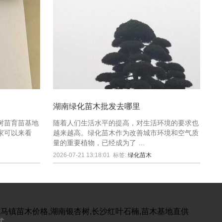
湖南绿化苗木批发去哪里
树苗育苗基地
随着人们生活水平的提高，对生活环境的要求也
家可以来看
越来越高。绿化苗木作为改善城市环境和空气质
量的重要植物，已经成为了 …
2026-07-21 13:18:01
标签:
绿化苗木
跳马镇苗木价格,湖南银杏树,长沙红叶石楠,苗木基地直供
式