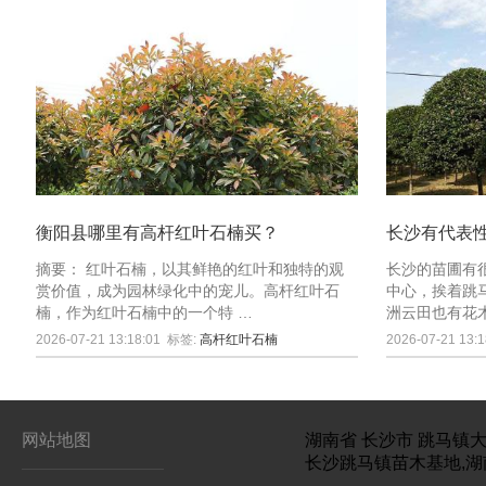
衡阳县哪里有高杆红叶石楠买？
长沙有代表
摘要： 红叶石楠，以其鲜艳的红叶和独特的观
长沙的苗圃有
赏价值，成为园林绿化中的宠儿。高杆红叶石
中心，挨着跳
楠，作为红叶石楠中的一个特 …
洲云田也有花
2026-07-21 13:18:01
标签:
高杆红叶石楠
2026-07-21 13:1
网站地图
湖南省
长沙市
跳马镇大
长沙跳马镇苗木基地,湖