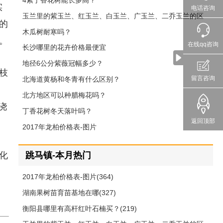
4紫丁香花树能长多高？
实
电话咨询
玉兰里的紫玉兰、红玉兰、白玉兰、广玉兰、二乔玉兰的区
的
别
木瓜树耐寒吗？
。
在线qq咨询
长沙哪里的花卉价格最便宜
地径6公分紫薇冠幅多少？
枝
留言咨询
北海道黄杨和冬青有什么区别？
北方地区可以种腊梅花吗？
浇
丁香花树冬天落叶吗？
返回顶部
2017年龙柏价格表-图片
跳马镇-本月热门
化
2017年龙柏价格表-图片(364)
湖南果树苗育苗基地在哪(327)
衡阳县哪里有高杆红叶石楠买？(219)