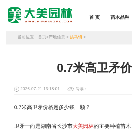
首 页
苗木品种
当前位置：
首页
>
产地信息
>
跳马镇
>
0.7米高卫矛
2026-07-21 13:18:01
阅读：
0.7米高卫矛价格是多少钱一颗？
卫矛一向是湖南省长沙市
大美园林
的主要种植苗木