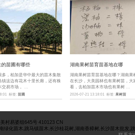
性的苗圃有哪些
湖南果树苗育苗基地在哪
很多，柏加是华中最大的苗木集散
湖南果树苗育苗基地在哪？湖南果
马镇这边有花木十里长廊，还有株
在长沙，大美园林也有果树苗，大
木交易市场， …
看，去柏加苗木市场也有果树 …
8:01
标签:
苗圃
2026-07-21 13:18:01
标签:
果树苗
美村易婆组645号
410123
CN
南绿化苗木,跳马镇苗木,长沙桂花树,湖南香樟树,长沙苗木批发,
联系方