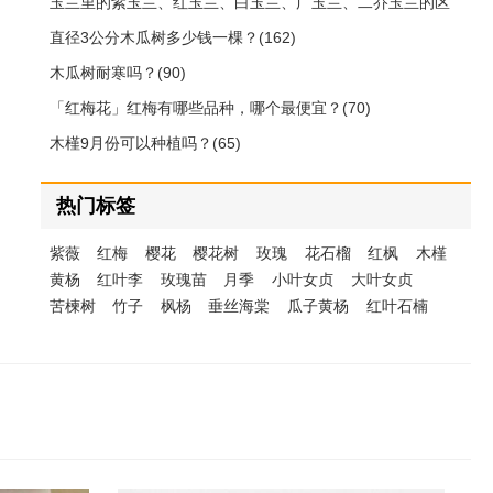
玉兰里的紫玉兰、红玉兰、白玉兰、广玉兰、二乔玉兰的区
别(212)
直径3公分木瓜树多少钱一棵？(162)
木瓜树耐寒吗？(90)
「红梅花」红梅有哪些品种，哪个最便宜？(70)
木槿9月份可以种植吗？(65)
热门标签
紫薇
红梅
樱花
樱花树
玫瑰
花石榴
红枫
木槿
黄杨
红叶李
玫瑰苗
月季
小叶女贞
大叶女贞
苦楝树
竹子
枫杨
垂丝海棠
瓜子黄杨
红叶石楠