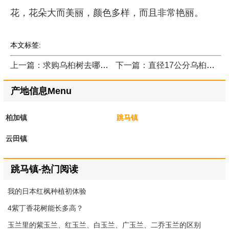
花，花朵大而美丽，颜色多样，而且非常艳丽。
本文标签:
上一篇：求购乌桕树去哪家最好？
下一篇：直径17公分乌桕树多少钱一棵？
产地信息Menu
柏加镇
跳马镇
云田镇
跳马镇-热门阅读
我的日本红枫种植初体验
4紫丁香花树能长多高？
玉兰里的紫玉兰、红玉兰、白玉兰、广玉兰、二乔玉兰的区别