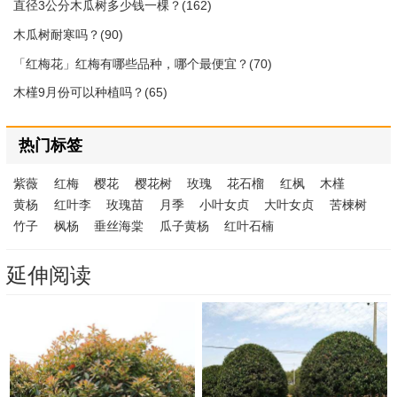
直径3公分木瓜树多少钱一棵？(162)
木瓜树耐寒吗？(90)
「红梅花」红梅有哪些品种，哪个最便宜？(70)
木槿9月份可以种植吗？(65)
热门标签
紫薇
红梅
樱花
樱花树
玫瑰
花石榴
红枫
木槿
黄杨
红叶李
玫瑰苗
月季
小叶女贞
大叶女贞
苦楝树
竹子
枫杨
垂丝海棠
瓜子黄杨
红叶石楠
延伸阅读